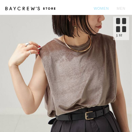
WOMEN
MEN
カ
1
32