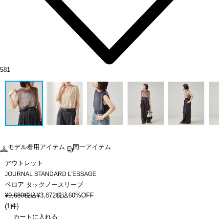
581
モデル着用アイテム
同一アイテム
アウトレット
JOURNAL STANDARD L'ESSAGE
ベロア タックノースリーブ
¥
9,680
税込
¥
3,872
税込
60%OFF
(
1件
)
カートに入れる