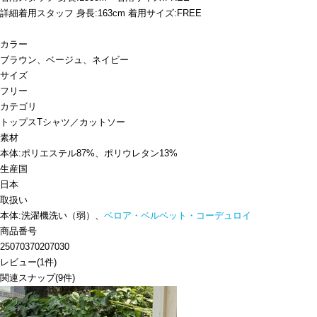
詳細着用スタッフ 身長:163cm 着用サイズ:FREE
カラー
ブラウン、ベージュ、ネイビー
サイズ
フリー
カテゴリ
トップス
Tシャツ／カットソー
素材
本体:ポリエステル87%、ポリウレタン13%
生産国
日本
取扱い
本体:洗濯機洗い（弱）、
ベロア・ベルベット・コーデュロイ
商品番号
25070370207030
レビュー
(
1
件)
関連スナップ
(9件)