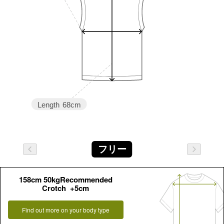
Length
68cm
フリー
158cm 50kgRecommended
Crotch +5cm
Find out more on your body type