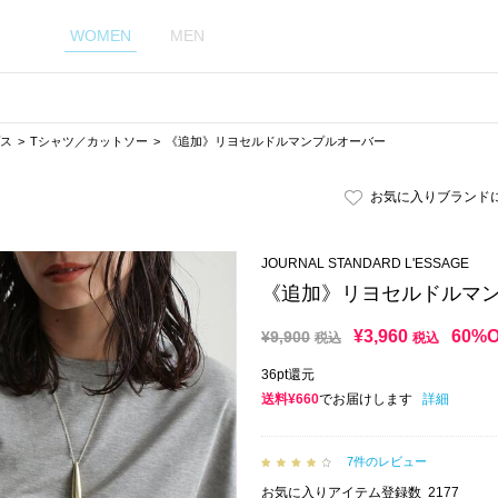
WOMEN
MEN
ス
Tシャツ／カットソー
《追加》リヨセルドルマンプルオーバー
お気に入りブランド
JOURNAL STANDARD L'ESSAGE
《追加》リヨセルドルマ
¥
3,960
60%
¥
9,900
税込
税込
36pt還元
送料¥660
でお届けします
詳細
7件のレビュー
お気に入りアイテム登録数
2177