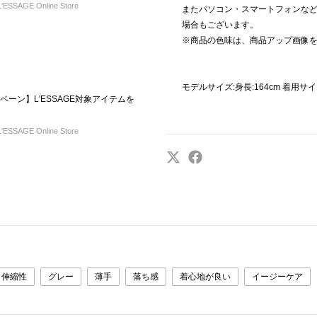
ESSAGE Online Store
またパソコン・スマートフォンな
場合もございます。
※商品の色味は、商品アップ画像
モデルサイズ:身長:164cm 着用サ
ペーン】L'ESSAGE対象アイテムを
ESSAGE Online Store
伸縮性
グレー
薄手
落ち感
着心地が良い
イージーケア