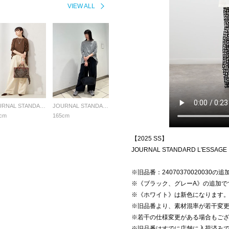
VIEW ALL
JOURNAL STANDARD L'ESSAGE
JOURNAL STANDARD L'ESSAGE
cm
165cm
【2025 SS】
JOURNAL STANDARD L'ESSAGE
※旧品番：24070370020030の
※《ブラック、グレーA》の追加で
※《ホワイト》は新色になります
※旧品番より、素材混率が若干変
※若干の仕様変更がある場合もご
※旧品番はすでに店舗に入荷済み