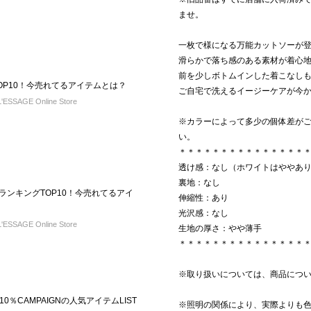
ませ。
一枚で様になる万能カットソーが
滑らかで落ち感のある素材が着心
前を少しボトムインした着こなし
TOP10！今売れてるアイテムとは？
ご自宅で洗えるイージーケアが今
ESSAGE Online Store
※カラーによって多少の個体差が
い。
＊＊＊＊＊＊＊＊＊＊＊＊＊＊＊
透け感：なし（ホワイトはややあ
裏地：なし
KLYランキングTOP10！今売れてるアイ
伸縮性：あり
光沢感：なし
ESSAGE Online Store
生地の厚さ：やや薄手
＊＊＊＊＊＊＊＊＊＊＊＊＊＊＊
※取り扱いについては、商品につ
％CAMPAIGNの人気アイテムLIST
※照明の関係により、実際よりも