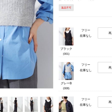
返品不可
Next
フリー
再
在庫なし
ブラック
(001)
フリー
再
在庫なし
グレーB
(008)
フリー
再
在庫なし