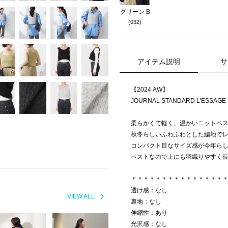
グリーン B
(032)
アイテム説明
サ
【2024 AW】
JOURNAL STANDARD L'ESSAGE
柔らかくて軽く、温かいニットベ
秋冬らしいふわふわとした編地で
コンパクト目なサイズ感が今年ら
ベストなので上にも羽織りやすく
＊＊＊＊＊＊＊＊＊＊＊＊＊＊＊
透け感：なし
VIEW ALL
裏地：なし
伸縮性：あり
光沢感：なし