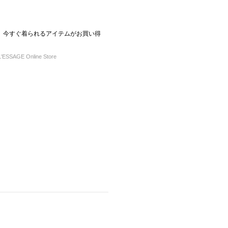
CE！】今すぐ着られるアイテムがお買い得
ESSAGE Online Store