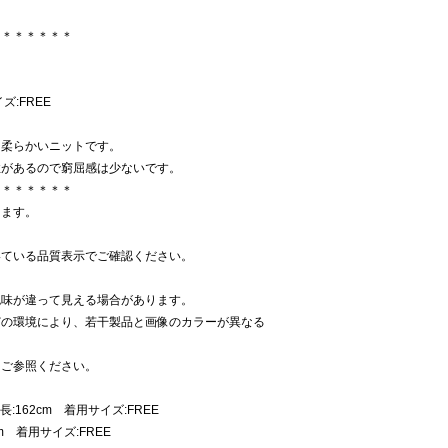
＊＊＊＊＊＊＊
ズ:FREE
た柔らかいニットです。
性があるので窮屈感は少ないです。
＊＊＊＊＊＊＊
ります。
いている品質表示でご確認ください。
色味が違って見える場合があります。
どの環境により、若干製品と画像のカラーが異なる
をご参照ください。
162cm 着用サイズ:FREE
m 着用サイズ:FREE