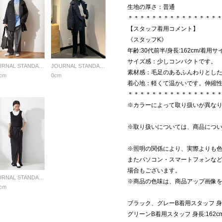
生地の厚さ：普通
＊＊＊＊＊＊＊＊＊＊＊＊＊＊＊
【スタッフ着用コメント】
《スタッフK》
年齢:30代前半/身長:162cm/着用サイ
サイズ感：少しコンパクトです。
JOURNAL STANDARD L'ESSAGE
JOURNAL STANDARD L'ESSAGE
素材感：毛足のあるふんわりとし
cm
0cm
着心地：軽くて温かいです。伸縮
＊＊＊＊＊＊＊＊＊＊＊＊＊＊＊
※カラーによって取り扱いが異な
※取り扱いについては、商品につ
※照明の関係により、実際よりも
またパソコン・スマートフォンな
場合もございます。
JOURNAL STANDARD L'ESSAGE
※商品の色味は、商品アップ画像
cm
ブラック、グレーB着用スタッフ 身長:
グリーンB着用スタッフ 身長:162c