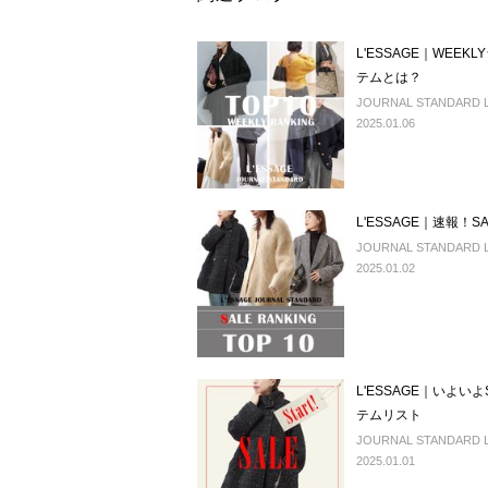
L'ESSAGE｜WEE
テムとは？
JOURNAL STANDARD L'
2025.01.06
L'ESSAGE｜速報！SA
JOURNAL STANDARD L'
2025.01.02
L'ESSAGE｜いよいよ
テムリスト
JOURNAL STANDARD L'
2025.01.01