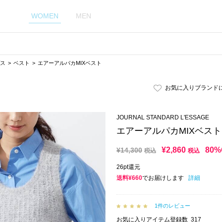
WOMEN
MEN
ス
ベスト
エアーアルパカMIXベスト
お気に入りブランド
JOURNAL STANDARD L'ESSAGE
エアーアルパカMIXベスト
¥
2,860
80%
¥
14,300
税込
税込
26pt還元
送料¥660
でお届けします
詳細
1件のレビュー
お気に入りアイテム登録数
317