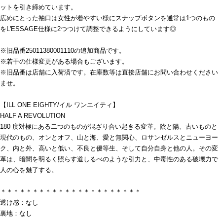
ットを引き締めています。
広めにとった袖口は女性が着やすい様にスナップボタンを通常は1つのもの
をL'ESSAGE仕様に2つつけて調整できるようにしています◎
※旧品番25011380001110の追加商品です。
※若干の仕様変更がある場合もございます。
※旧品番は店舗に入荷済です。在庫数等は直接店舗にお問い合わせください
ませ。
【ILL ONE EIGHTY/イル ワンエイティ】
HALF A REVOLUTION
180 度対極にある二つのものが混ざり合い起きる変革。陰と陽、古いものと
現代のもの、オンとオフ、山と海、愛と無関心、ロサンゼルスとニューヨー
ク、内と外、高いと低い、不良と優等生、そして自分自身と他の人。その変
革は、暗闇を明るく照らす道しるべのような引力と、中毒性のある破壊力で
人の心を魅了する。
＊＊＊＊＊＊＊＊＊＊＊＊＊＊＊＊＊＊＊＊＊＊
透け感：なし
裏地：なし