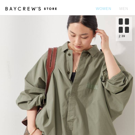
WOMEN
MEN
カ
2
39