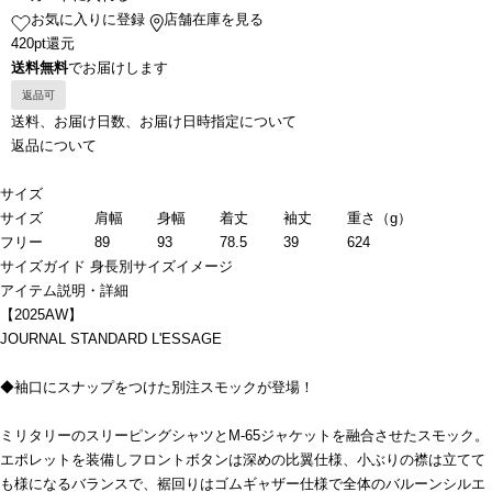
お気に入りに登録
店舗在庫を見る
420pt還元
送料無料
でお届けします
返品可
送料、お届け日数、お届け日時指定について
返品について
サイズ
サイズ
肩幅
身幅
着丈
袖丈
重さ（g）
フリー
89
93
78.5
39
624
サイズガイド
身長別サイズイメージ
アイテム説明・詳細
【2025AW】
JOURNAL STANDARD L'ESSAGE
◆袖口にスナップをつけた別注スモックが登場！
ミリタリーのスリーピングシャツとM-65ジャケットを融合させたスモック。
エポレットを装備しフロントボタンは深めの比翼仕様、小ぶりの襟は立てて
も様になるバランスで、裾回りはゴムギャザー仕様で全体のバルーンシルエ