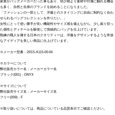
家業がバッグメーカーだった事もあり、幼少期より素材や付属に触れる機会
も多く、自然と自身のブランドを始めることになりました。
「ファッションの一部として、洋服とのスタイリングに自由に制約なく合わ
せられるバッグコレクションを作りたい。」
女性にとって使い勝手が良い機能性やサイズ感を備えながら、少し振り切っ
た個性とディテールを駆使して情緒的にバッグを仕上げています。
熟練の職人を擁する日本のクオリティーは、洋服をデザインするような奔放
なアイディアを美しい商品に仕上げています。
※メーカー型番：26SS-A115-00-04
※カラーについて
弊社販売カラー名：メーカーカラー名
ブラック(001)：ONYX
※サイズについて
弊社販売サイズ名：メーカーサイズ名
フリー(009)：F
※取り扱いについては、商品についている品質表示でご確認ください。