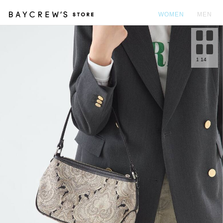
WOMEN
MEN
カ
1
14