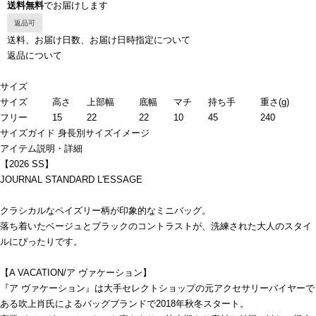
送料無料
でお届けします
返品可
送料、お届け日数、お届け日時指定について
返品について
サイズ
サイズ
高さ
上部幅
底幅
マチ
持ち手
重さ(g)
フリー
15
22
22
10
45
240
サイズガイド
身長別サイズイメージ
アイテム説明・詳細
【2026 SS】
JOURNAL STANDARD L'ESSAGE
クラシカルなペイズリー柄が印象的なミニバッグ。
落ち着いたベージュとブラックのコントラストが、洗練された大人のスタイ
ルにぴったりです。
【A VACATION/ア ヴァケーション】
『ア ヴァケーション』は大手セレクトショップの元アクセサリーバイヤーで
ある吹上肖氏によるバッグブランドで2018年秋冬スタート。