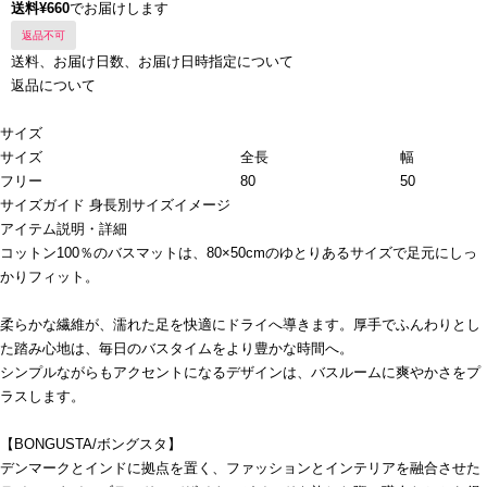
送料¥660
でお届けします
返品不可
送料、お届け日数、お届け日時指定について
返品について
サイズ
サイズ
全長
幅
フリー
80
50
サイズガイド
身長別サイズイメージ
アイテム説明・詳細
コットン100％のバスマットは、80×50cmのゆとりあるサイズで足元にしっ
かりフィット。
柔らかな繊維が、濡れた足を快適にドライへ導きます。厚手でふんわりとし
た踏み心地は、毎日のバスタイムをより豊かな時間へ。
シンプルながらもアクセントになるデザインは、バスルームに爽やかさをプ
ラスします。
【BONGUSTA/ボングスタ】
デンマークとインドに拠点を置く、ファッションとインテリアを融合させた