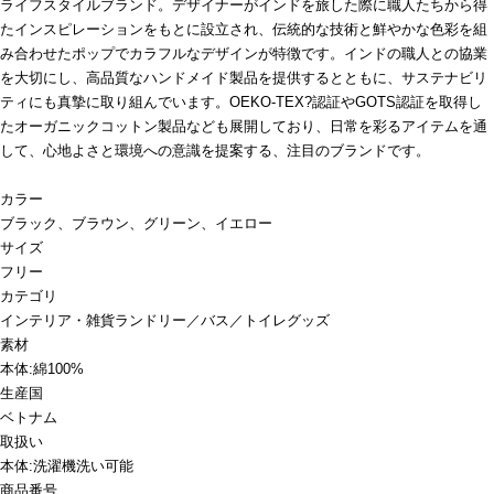
ライフスタイルブランド。デザイナーがインドを旅した際に職人たちから得
たインスピレーションをもとに設立され、伝統的な技術と鮮やかな色彩を組
み合わせたポップでカラフルなデザインが特徴です。インドの職人との協業
を大切にし、高品質なハンドメイド製品を提供するとともに、サステナビリ
ティにも真摯に取り組んでいます。OEKO-TEX?認証やGOTS認証を取得し
たオーガニックコットン製品なども展開しており、日常を彩るアイテムを通
して、心地よさと環境への意識を提案する、注目のブランドです。
カラー
ブラック、ブラウン、グリーン、イエロー
サイズ
フリー
カテゴリ
インテリア・雑貨
ランドリー／バス／トイレグッズ
素材
本体:綿100%
生産国
ベトナム
取扱い
本体:洗濯機洗い可能
商品番号