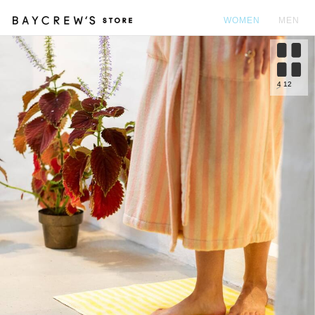
WOMEN
MEN
カ
4
12