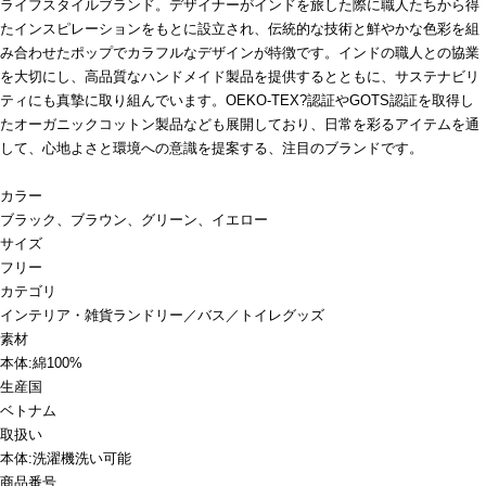
ライフスタイルブランド。デザイナーがインドを旅した際に職人たちから得
たインスピレーションをもとに設立され、伝統的な技術と鮮やかな色彩を組
み合わせたポップでカラフルなデザインが特徴です。インドの職人との協業
を大切にし、高品質なハンドメイド製品を提供するとともに、サステナビリ
ティにも真摯に取り組んでいます。OEKO-TEX?認証やGOTS認証を取得し
たオーガニックコットン製品なども展開しており、日常を彩るアイテムを通
して、心地よさと環境への意識を提案する、注目のブランドです。
カラー
ブラック、ブラウン、グリーン、イエロー
サイズ
フリー
カテゴリ
インテリア・雑貨
ランドリー／バス／トイレグッズ
素材
本体:綿100%
生産国
ベトナム
取扱い
本体:洗濯機洗い可能
商品番号