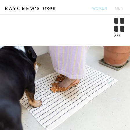
WOMEN
MEN
カ
1
12