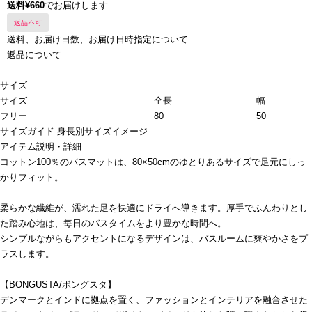
送料¥660
でお届けします
返品不可
送料、お届け日数、お届け日時指定について
返品について
サイズ
サイズ
全長
幅
フリー
80
50
サイズガイド
身長別サイズイメージ
アイテム説明・詳細
コットン100％のバスマットは、80×50cmのゆとりあるサイズで足元にしっ
かりフィット。
柔らかな繊維が、濡れた足を快適にドライへ導きます。厚手でふんわりとし
た踏み心地は、毎日のバスタイムをより豊かな時間へ。
シンプルながらもアクセントになるデザインは、バスルームに爽やかさをプ
ラスします。
【BONGUSTA/ボングスタ】
デンマークとインドに拠点を置く、ファッションとインテリアを融合させた