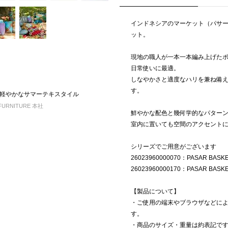
インドネシアのマーケット（パサ
ット。
現地の職人が一本一本編み上げた
日常使いに最適。
しなやかさと適度なハリを兼ね備
す。
軽やかなサマーテキスタイル
FURNITURE 本社
鮮やかな配色と幾何学的なパター
室内に置いても空間のアクセント
シリーズでご用意がございます
26023960000070：PASAR BASKE
26023960000170：PASAR BASKE
【製品について】
・ご使用の端末やブラウザなどに
す。
・商品のサイズ・重量は約表記で