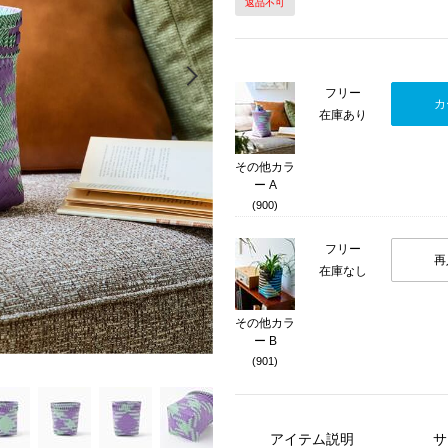
返品不可
Next
フリー
カ
在庫あり
その他カラ
ー A
(900)
フリー
再
在庫なし
その他カラ
ー B
(901)
アイテム説明
サ