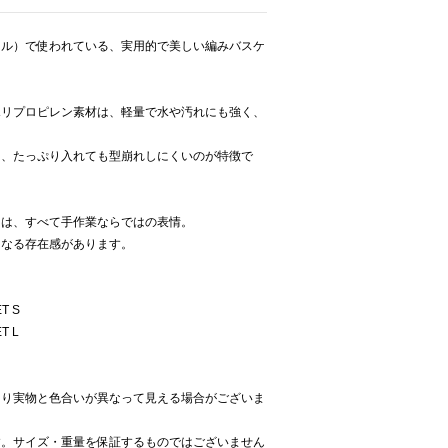
ール）で使われている、実用的で美しい編みバスケ
ポリプロピレン素材は、軽量で水や汚れにも強く、
え、たっぷり入れても型崩れしにくいのが特徴で
ンは、すべて手作業ならではの表情。
になる存在感があります。
T S
T L
より実物と色合いが異なって見える場合がございま
す。サイズ・重量を保証するものではございません