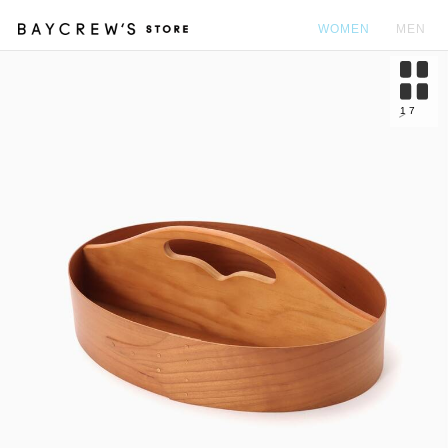
WOMEN
MEN
カ
1
7