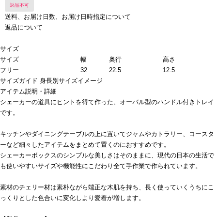
返品不可
送料、お届け日数、お届け日時指定について
返品について
サイズ
サイズ
幅
奥行
高さ
フリー
32
22.5
12.5
サイズガイド
身長別サイズイメージ
アイテム説明・詳細
シェーカーの道具にヒントを得て作った、オーバル型のハンドル付きトレイ
です。
キッチンやダイニングテーブルの上に置いてジャムやカトラリー、コースタ
ーなど細々したアイテムをまとめて置くのにおすすめです。
シェーカーボックスのシンプルな美しさはそのままに、現代の日本の生活で
も使いやすいサイズや機能性にこだわり全て手作業で作られています。
素材のチェリー材は素朴ながら端正な木肌を持ち、長く使っていくうちにこ
っくりとした色合いに変化しより愛着が増します。