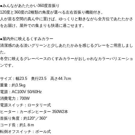
●みんながあたたかい360度首振り
120度と360度の2種類の角度が選べる左右首振り機能付き。
人が居る空間の真ん中に置けば、ゆっくりと動きながら全方位であたたかさ
をお届け。屋外での集まりも快適に過ごせます。
●屋内外に映えるくすみカラー
清潔感のある淡いグリーンと少しあたたかみを感じるグレーをご用意しまし
た。
冬空に映えるグレーベースのくすみカラーがおしゃれなカラーバリエーショ
ンです。
サイズ：幅23.5 奥行23.5 高さ44.7cm
重量：約3.5kg
電源：AC100V 50/60Hz
消費電力：700W
電源スイッチ：ロータリー式
ヒーター：カーボンヒーター 350W2本
首振り角度：約120°／360°
コード長：約1.８m
転倒オフスイッチ：ボール式