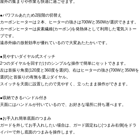
屋外の集まりや作業も快適に過ごせます。
●パワフルあたため2段階の切替え
カーボンヒーターは２本、ヒーターの強さは700Wと350Wが選択できます。
カーボンヒーターは炭素繊維(カーボン)を発熱体として利用した電気ストー
ブです。
遠赤外線の放射効率が優れているので大変あたたかいです。
●見やすいダイヤル式スイッチ
2つのダイヤルを回すだけのシンプルな操作で簡単にセットできます。
左は首振り角度(120度と360度を選択)、右はヒーターの強さ(700Wと350Wを
選択)と首振りの有無を選ぶダイヤル。
スイッチを天面に設置したので見やすく、立ったまま操作ができます。
●収納できるハンドル付き
天面にはハンドルが付いているので、お好きな場所に持ち運べます。
●お手入れ簡単底面のつまみ
ガードを外してお手入れしたい場合は、ガード固定ねじ(つまみ右側)をドラ
イバーで外し底面のつまみを操作します。