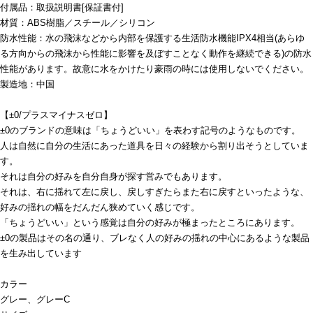
付属品：取扱説明書[保証書付]
材質：ABS樹脂／スチール／シリコン
防水性能：水の飛沫などから内部を保護する生活防水機能IPX4相当(あらゆ
る方向からの飛沫から性能に影響を及ぼすことなく動作を継続できる)の防水
性能があります。故意に水をかけたり豪雨の時には使用しないでください。
製造地：中国
【±0/プラスマイナスゼロ】
±0のブランドの意味は「ちょうどいい」を表わす記号のようなものです。
人は自然に自分の生活にあった道具を日々の経験から割り出そうとしていま
す。
それは自分の好みを自分自身が探す営みでもあります。
それは、右に揺れて左に戻し、戻しすぎたらまた右に戻すといったような、
好みの揺れの幅をだんだん狭めていく感じです。
「ちょうどいい」という感覚は自分の好みが極まったところにあります。
±0の製品はその名の通り、ブレなく人の好みの揺れの中心にあるような製品
を生み出しています
カラー
グレー、グレーC