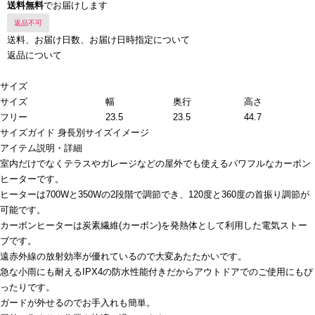
送料無料
でお届けします
返品不可
送料、お届け日数、お届け日時指定について
返品について
サイズ
サイズ
幅
奥行
高さ
フリー
23.5
23.5
44.7
サイズガイド
身長別サイズイメージ
アイテム説明・詳細
室内だけでなくテラスやガレージなどの屋外でも使えるパワフルなカーボン
ヒーターです。
ヒーターは700Wと350Wの2段階で調節でき、120度と360度の首振り調節が
可能です。
カーボンヒーターは炭素繊維(カーボン)を発熱体として利用した電気ストー
ブです。
遠赤外線の放射効率が優れているので大変あたたかいです。
急な小雨にも耐えるIPX4の防水性能付きだからアウトドアでのご使用にもぴ
ったりです。
ガードが外せるのでお手入れも簡単。