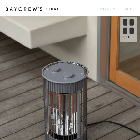
WOMEN
MEN
カ
1
17