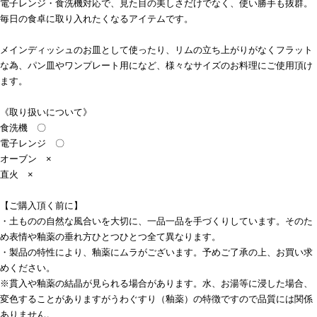
電子レンジ・食洗機対応で、見た目の美しさだけでなく、使い勝手も抜群。
毎日の食卓に取り入れたくなるアイテムです。
メインディッシュのお皿として使ったり、リムの立ち上がりがなくフラット
な為、パン皿やワンプレート用になど、様々なサイズのお料理にご使用頂け
ます。
《取り扱いについて》
食洗機 〇
電子レンジ 〇
オーブン ×
直火 ×
【ご購入頂く前に】
・土ものの自然な風合いを大切に、一品一品を手づくりしています。そのた
め表情や釉薬の垂れ方ひとつひとつ全て異なります。
・製品の特性により、釉薬にムラがございます。予めご了承の上、お買い求
めください。
※貫入や釉薬の結晶が見られる場合があります。水、お湯等に浸した場合、
変色することがありますがうわぐすり（釉薬）の特徴ですので品質には関係
ありません。