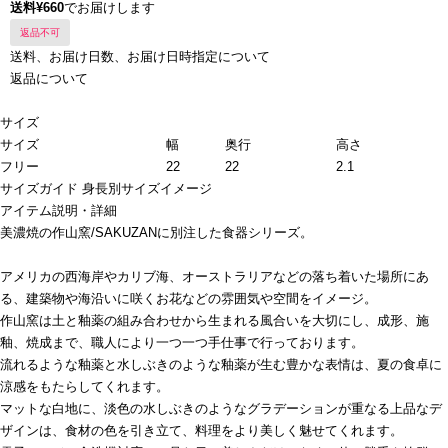
送料¥660
でお届けします
返品不可
送料、お届け日数、お届け日時指定について
返品について
サイズ
サイズ
幅
奥行
高さ
フリー
22
22
2.1
サイズガイド
身長別サイズイメージ
アイテム説明・詳細
美濃焼の作山窯/SAKUZANに別注した食器シリーズ。
アメリカの西海岸やカリブ海、オーストラリアなどの落ち着いた場所にあ
る、建築物や海沿いに咲くお花などの雰囲気や空間をイメージ。
作山窯は土と釉薬の組み合わせから生まれる風合いを大切にし、成形、施
釉、焼成まで、職人により一つ一つ手仕事で行っております。
流れるような釉薬と水しぶきのような釉薬が生む豊かな表情は、夏の食卓に
涼感をもたらしてくれます。
マットな白地に、淡色の水しぶきのようなグラデーションが重なる上品なデ
ザインは、食材の色を引き立て、料理をより美しく魅せてくれます。