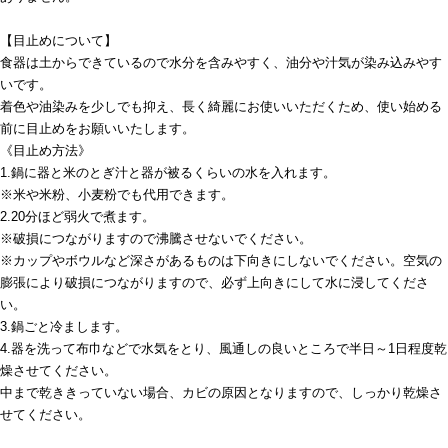
【目止めについて】
食器は土からできているので水分を含みやすく、油分や汁気が染み込みやす
いです。
着色や油染みを少しでも抑え、長く綺麗にお使いいただくため、使い始める
前に目止めをお願いいたします。
《目止め方法》
1.鍋に器と米のとぎ汁と器が被るくらいの水を入れます。
※米や米粉、小麦粉でも代用できます。
2.20分ほど弱火で煮ます。
※破損につながりますので沸騰させないでください。
※カップやボウルなど深さがあるものは下向きにしないでください。空気の
膨張により破損につながりますので、必ず上向きにして水に浸してくださ
い。
3.鍋ごと冷まします。
4.器を洗って布巾などで水気をとり、風通しの良いところで半日～1日程度乾
燥させてください。
中まで乾ききっていない場合、カビの原因となりますので、しっかり乾燥さ
せてください。