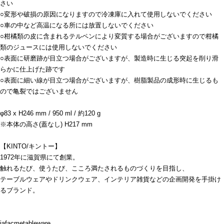
さい
○変形や破損の原因になりますので冷凍庫に入れて使用しないでください
○車の中など高温になる所には放置しないでください
○柑橘類の皮に含まれるテルペンにより変質する場合がございますので柑橘
類のジュースには使用しないでください
○表面に研磨跡が目立つ場合がございますが、製造時に生じる突起を削り滑
らかに仕上げた跡です
○表面に細い線が目立つ場合がございますが、樹脂製品の成形時に生じるも
ので亀裂ではございません
φ83 x H246 mm / 950 ml / 約120 g
※本体の高さ(蓋なし) H217 mm
【KINTO/キントー】
1972年に滋賀県にて創業。
触れるたび、使うたび、こころ満たされるものづくりを目指し、
テーブルウェアやドリンクウェア、インテリア雑貨などの企画開発を手掛け
るブランド。
jafacmetableware