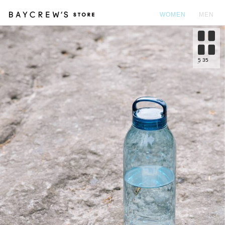
WOMEN
MEN
カ
5
35