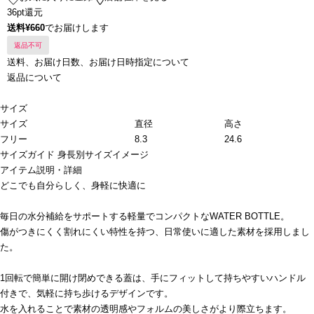
36pt還元
送料¥660
でお届けします
返品不可
送料、お届け日数、お届け日時指定について
返品について
サイズ
サイズ
直径
高さ
フリー
8.3
24.6
サイズガイド
身長別サイズイメージ
アイテム説明・詳細
どこでも自分らしく、身軽に快適に
毎日の水分補給をサポートする軽量でコンパクトなWATER BOTTLE。
傷がつきにくく割れにくい特性を持つ、日常使いに適した素材を採用しまし
た。
1回転で簡単に開け閉めできる蓋は、手にフィットして持ちやすいハンドル
付きで、気軽に持ち歩けるデザインです。
水を入れることで素材の透明感やフォルムの美しさがより際立ちます。