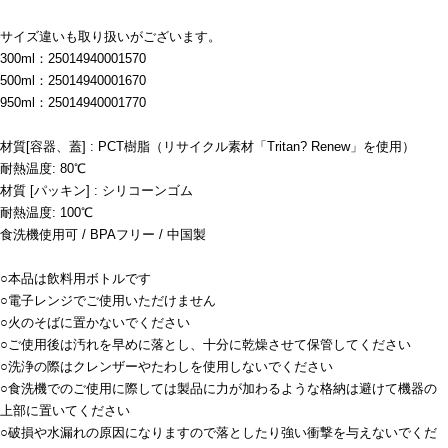
サイズ違いも取り扱いがございます。
300ml：25014940001570
500ml：25014940001670
950ml：25014940001770
材質[容器、蓋] : PCT樹脂（リサイクル素材「Tritan? Renew」を使用）
耐熱温度: 80℃
材質 [パッキン] : シリコーンゴム
耐熱温度: 100℃
食洗機使用可 / BPAフリー / 中国製
○本品は飲料用ボトルです
○電子レンジでご使用いただけません
○火のそばに置かないでください
○ご使用後は汚れを早めに落とし、十分に乾燥させて保管してください
○洗浄の際はクレンザーやたわしを使用しないでください
○食洗機でのご使用に際しては製品に力が加わるような格納は避けて機器の
上部に置いてください
○破損や水漏れの原因になりますので落としたり強い衝撃を与えないでくだ