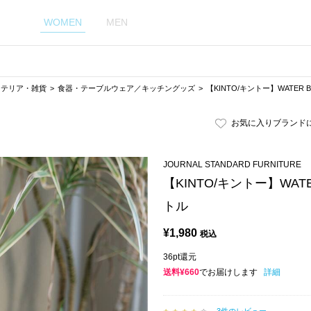
WOMEN
MEN
ンテリア・雑貨
食器・テーブルウェア／キッチングッズ
【KINTO/キントー】WATER 
お気に入りブランド
JOURNAL STANDARD FURNITURE
【KINTO/キントー】WATE
トル
¥
1,980
税込
36pt還元
送料¥660
でお届けします
詳細