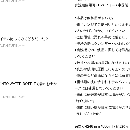
FURNITURE 本社
食洗機使用可 / BPAフリー / 中国製
○本品は飲料用ボトルです
○電子レンジでご使用いただけませ
○火のそばに置かないでください
○ご使用後は汚れを早めに落とし、
イテム使ってみてどうだった？
○洗浄の際はクレンザーやたわしを
FURNITURE 本社
○食洗機でのご使用に際しては製品
いてください
○破損や水漏れの原因になりますの
○変形や破損の原因になりますので
○車の中など高温になる所には放置
○柑橘類の皮に含まれるテルペンに
INTO WATER BOTTLEで春のお出か
ースには使用しないでください
○表面に研磨跡が目立つ場合がござ
FURNITURE 本社
上げた跡です
○表面に細い線が目立つ場合がござ
ではございません
φ83 x H246 mm / 950 ml / 約120 g