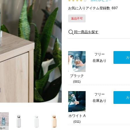
3件のレビュー
お気に入りアイテム登録数
697
返品不可
Next
同一商品を探す
フリー
カ
在庫あり
ブラック
(001)
フリー
カ
在庫あり
ホワイト A
(011)
ルー