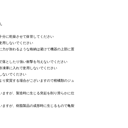
ん
十分に乾燥させて保管してください
使用しないでください
に力が加わるような格納は避けて機器の上部に置
で落としたり強い衝撃を与えないでください
冷凍庫に入れて使用しないでください
しないでください
より変質する場合がございますので柑橘類のジュ
いますが、製造時に生じる突起を削り滑らかに仕
いますが、樹脂製品の成形時に生じるもので亀裂