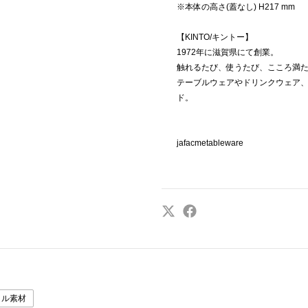
※本体の高さ(蓋なし) H217 mm
【KINTO/キントー】
1972年に滋賀県にて創業。
触れるたび、使うたび、こころ満
テーブルウェアやドリンクウェア
ド。
jafacmetableware
クル素材