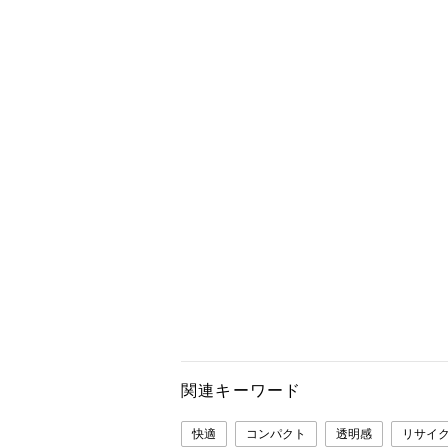
関連キーワード
快適
コンパクト
透明感
リサイ