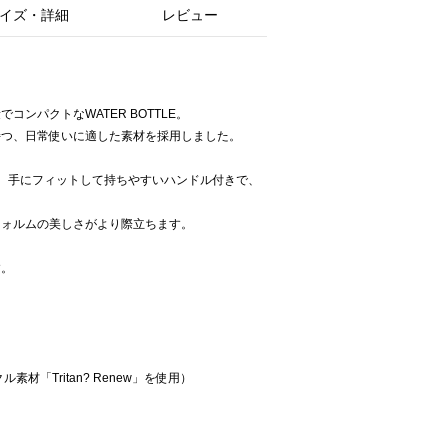
イズ・詳細
レビュー
に
ンパクトなWATER BOTTLE。
持つ、日常使いに適した素材を採用しました。
、手にフィットして持ちやすいハンドル付きで、
フォルムの美しさがより際立ちます。
す。
ル素材「Tritan? Renew」を使用）