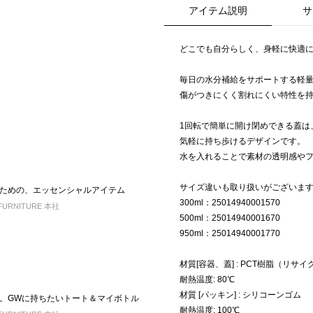
アイテム説明
サ
どこでも自分らしく、身軽に快適
毎日の水分補給をサポートする軽量でコ
傷がつきにくく割れにくい特性を
1回転で簡単に開け閉めできる蓋は
気軽に持ち歩けるデザインです。
水を入れることで素材の透明感や
サイズ違いも取り扱いがございま
ための、エッセンシャルアイテム
300ml：25014940001570
FURNITURE 本社
500ml：25014940001670
950ml：25014940001770
材質[容器、蓋] : PCT樹脂（リサイク
耐熱温度: 80℃
材質 [パッキン] : シリコーンゴム
。GWに持ちたいトート＆マイボトル
耐熱温度: 100℃