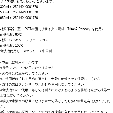
サイズ違いも取り扱いがございます。
300ml： 25014940001570
500ml： 25014940001670
950ml： 25014940001770
材質[容器、蓋] : PCT樹脂（リサイクル素材「Tritan? Renew」を使用）
耐熱温度: 80℃
材質 [パッキン] : シリコーンゴム
耐熱温度: 100℃
食洗機使用可 / BPAフリー / 中国製
○本品は飲料用ボトルです
○電子レンジでご使用いただけません
○火のそばに置かないでください
○ご使用後は汚れを早めに落とし、十分に乾燥させて保管してください
○洗浄の際はクレンザーやたわしを使用しないでください
○食洗機でのご使用に際しては製品に力が加わるような格納は避けて機器の
上部に置いてください
○破損や水漏れの原因になりますので落としたり強い衝撃を与えないでくだ
さい
○変形や破損の原因になりますので冷凍庫に入れて使用しないでください