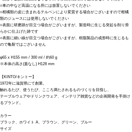
○車の中など高温になる所には放置しないでください
○柑橘類の皮に含まれるテルペンにより変質する場合がございますので柑橘
類のジュースには使用しないでください
○表面に研磨跡が目立つ場合がございますが、製造時に生じる突起を削り滑
らかに仕上げた跡です
○表面に細い線が目立つ場合がございますが、樹脂製品の成形時に生じるも
ので亀裂ではございません
φ65 x H155 mm / 300 ml / 約60 g
※本体の高さ(蓋なし) H128 mm
【KINTO/キントー】
1972年に滋賀県にて創業。
触れるたび、使うたび、こころ満たされるものづくりを目指し、
テーブルウェアやドリンクウェア、インテリア雑貨などの企画開発を手掛け
るブランド。
カラー
ブラック、ホワイト A、ブラウン、グリーン、ブルー
サイズ