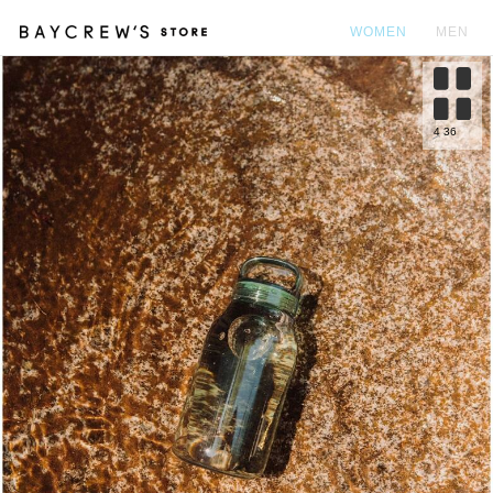
WOMEN
MEN
カ
4
36