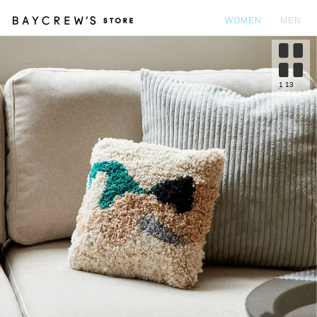
WOMEN
MEN
カ
1
13