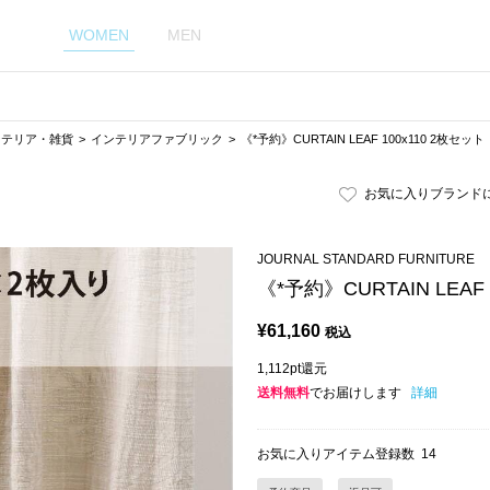
WOMEN
MEN
ンテリア・雑貨
インテリアファブリック
《*予約》CURTAIN LEAF 100x110 2枚セット
お気に入りブランド
JOURNAL STANDARD FURNITURE
《*予約》CURTAIN LEAF
¥
61,160
税込
1,112pt還元
送料無料
でお届けします
詳細
お気に入りアイテム登録数
14