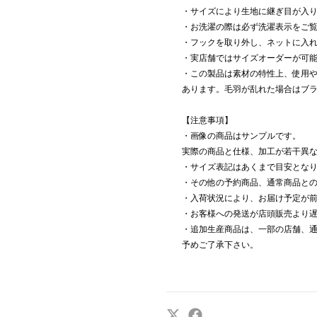
・サイズにより生地に継ぎ目が入
・お洗濯の際は必ず洗濯表示をご
・フックを取り外し、ネットに入
・実店舗ではサイズオーダーが可
・この製品は素材の特性上、使用
あります。毛羽が乱れた場合はブ
【注意事項】
・画像の商品はサンプルです。
実際の商品と仕様、加工が若干異
・サイズ表記はあくまで目安とな
・その他の予約商品、通常商品と
・入荷状況により、お届け予定が
・お客様への発送が店頭販売より
・追加生産商品は、一部の店舗、
予めご了承下さい。