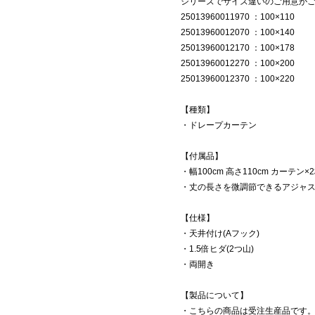
シリーズでサイズ違いのご用意が
25013960011970 ：100×110
25013960012070 ：100×140
25013960012170 ：100×178
25013960012270 ：100×200
25013960012370 ：100×220
【種類】
・ドレープカーテン
【付属品】
・幅100cm 高さ110cm カーテン×
・丈の長さを微調節できるアジャ
【仕様】
・天井付け(Aフック)
・1.5倍ヒダ(2つ山)
・両開き
【製品について】
・こちらの商品は受注生産品です