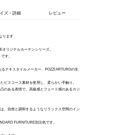
イズ・詳細
レビュー
なります
NITUREオリジナルカーテンシリーズ。
トです。
るテキスタイルメーカー、POZZI ARTUROの生
したビスコース素材を使用し、柔らかい手触り。
凹凸のある表情で、高級感とフェード感のあるカジ
柄は、自然と調和するようなリラックス空間のイン
NDARD FURNITURE別注色です。