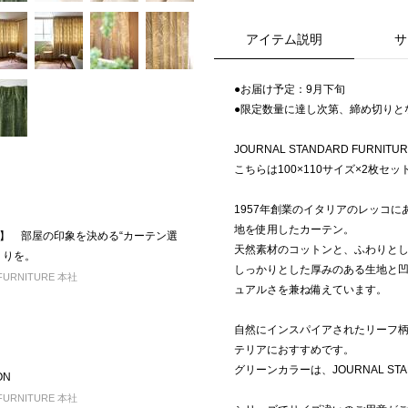
アイテム説明
サ
●お届け予定：9月下旬
●限定数量に達し次第、締め切りと
JOURNAL STANDARD FUR
こちらは100×110サイズ×2枚セッ
1957年創業のイタリアのレッコにあ
地を使用したカーテン。
】 部屋の印象を決める“カーテン選
天然素材のコットンと、ふわりと
くりを。
しっかりとした厚みのある生地と
FURNITURE 本社
ュアルさを兼ね備えています。
自然にインスパイアされたリーフ
テリアにおすすめです。
グリーンカラーは、JOURNAL STA
ON
FURNITURE 本社