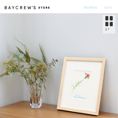
WOMEN
MEN
カ
1
7