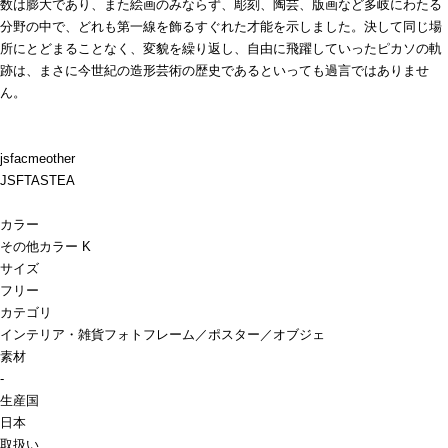
数は膨大であり、また絵画のみならず、彫刻、陶芸、版画など多岐にわたる
分野の中で、どれも第一線を飾るすぐれた才能を示しました。決して同じ場
所にとどまることなく、変貌を繰り返し、自由に飛躍していったピカソの軌
跡は、まさに今世紀の造形芸術の歴史であるといっても過言ではありませ
ん。
jsfacmeother
JSFTASTEA
カラー
その他カラー K
サイズ
フリー
カテゴリ
インテリア・雑貨
フォトフレーム／ポスター／オブジェ
素材
-
生産国
日本
取扱い