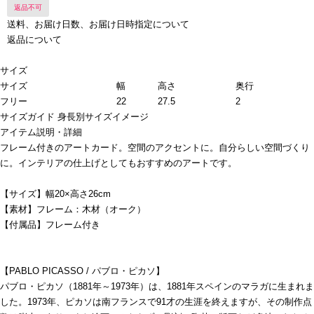
返品不可
送料、お届け日数、お届け日時指定について
返品について
サイズ
サイズ
幅
高さ
奥行
フリー
22
27.5
2
サイズガイド
身長別サイズイメージ
アイテム説明・詳細
フレーム付きのアートカード。空間のアクセントに。自分らしい空間づくり
に。インテリアの仕上げとしてもおすすめのアートです。
【サイズ】幅20×高さ26cm
【素材】フレーム：木材（オーク）
【付属品】フレーム付き
【PABLO PICASSO / パブロ・ピカソ】
パブロ・ピカソ（1881年～1973年）は、1881年スペインのマラガに生まれま
した。1973年、ピカソは南フランスで91才の生涯を終えますが、その制作点