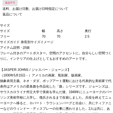
返品不可
送料、お届け日数、お届け日時指定について
返品について
サイズ
サイズ
幅
高さ
奥行
フリー
70
70
2.5
サイズガイド
身長別サイズイメージ
アイテム説明・詳細
フレーム付きのアートポスター。空間のアクセントに。自分らしい空間づく
りに。インテリアの仕上げとしてもおすすめのアートです。
【JASPER JOHNS / ジャスパー・ジョーンズ】
（1930年5月15日 - ）アメリカの画家、彫刻家、版画家。
抽象表現主義、ネオ・ダダ、ポップアート運動における代表的な美術家で代
表作はアメリカの星条旗を作品化した「旗」シリーズです。ジョーンズは、
サウスカロライナ州立大学で美術を学んだ後、1949年にニューヨークのパー
ソンズ美術学校に入学し、徴兵されるまで在籍しました。兵役を終えてニュ
ーヨークへ移ると、ロバート・ラウシェンバーグと出会い、共にティファニ
ーなどのウィンドー・ディスプレーの仕事に携わりました。2人は共に、あ