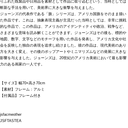
りふれた既製品や日用品を素材として作品に取り込むという、当時としては
斬新な手法を用いて、美術界に大きな衝撃を与えました。
ジョーンズの代表作である「旗」シリーズは、アメリカ国旗をそのまま描い
た作品です。これは、抽象表現主義が主流だった当時としては、非常に挑戦
的な作品で、この作品は、アメリカのアイデンティティや政治、戦争など、
さまざまな意味を読み解くことができます。ジョーンズはその後も、標的や
地図、数字、文字などのモチーフを用いた作品を発表し、アメリカ文化や社
会を反映した独自の表現を追求し続けました。彼の作品は、現代美術のあり
方を大きく変え、その後のポップアートやミニマリズムなどの発展に大きな
影響を与えました。ジョーンズは、20世紀のアメリカ美術において最も影響
力のある画家の一人です。
【サイズ】幅70×高さ70cm
【素材】フレーム：アルミ
【付属品】フレーム付き
jsfacmeother
JSFTASTEA