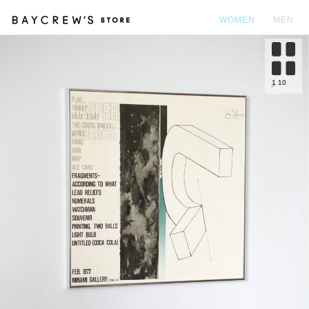
WOMEN
MEN
カ
1
10