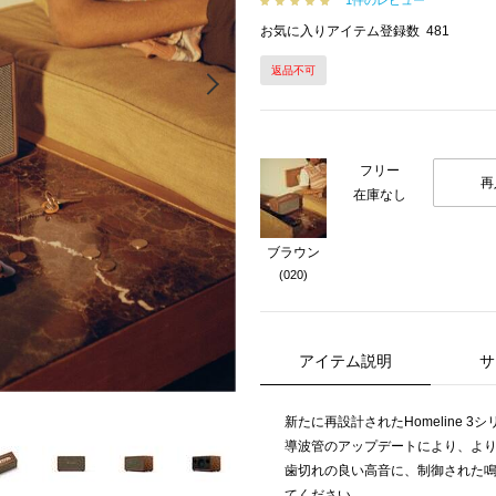
1件のレビュー
お気に入りアイテム登録数
481
返品不可
Next
フリー
再
在庫なし
ブラウン
(020)
アイテム説明
サ
新たに再設計されたHomeline 
導波管のアップデートにより、よ
歯切れの良い高音に、制御された
てください。