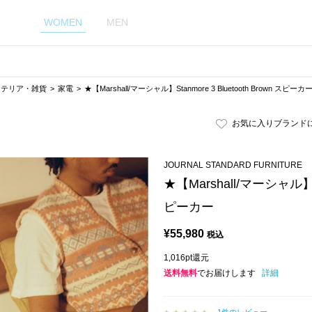
WOMEN
MEN
ンテリア・雑貨
家電
★【Marshall/マーシャル】Stanmore 3 Bluetooth Brown スピーカ
お気に入りブランド
JOURNAL STANDARD FURNITURE
★【Marshall/マーシャル】Sta
ピーカー
¥
55,980
税込
1,016pt還元
送料無料
でお届けします
詳細