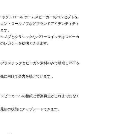
の特徴的なロックンロール ホームスピーカーのコンセプトを
のコントロールノブなどブランドアイデンティティ
います。
ールノブとクラシックなパワースイッチはスピーカ
プのレガシーを彷彿とさせます。
ルプラスチックとビーガン素材のみで構成しPVCを
発に向けて努力を続けています 。
入力により、スピーカーへの接続と音楽再生がこれまでになく
に最新の状態にアップデートできます。