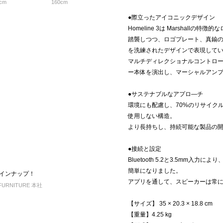
cm
160cm
●際立ったアイコニックデザイン
Homeline 3は Marshall
踏襲しつつ、ロゴプレート、真鍮
を洗練されたデザインで表現して
マルチディレクショナルコントロ
ー本体を演出し、マーシャルアン
●サステナブルなアプロ―チ
環境にも配慮し、70%のリサイク
使用しない構造。
より長持ちし、持続可能な製品の開
●接続と設定
Bluetooth 5.2と3.5mm
簡単になりました。
ムラインナップ！
アプリを通して、スピーカーは常
FURNITURE 本社
【サイズ】 35 × 20.3 × 18.8 cm
【重量】4.25 kg