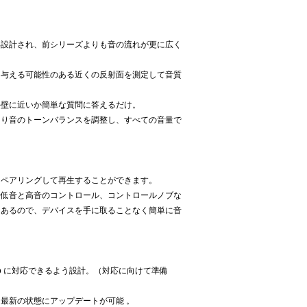
再設計され、前シリーズよりも音の流れが更に広く
を与える可能性のある近くの反射面を測定して音質
か壁に近いか簡単な質問に答えるだけ。
より音のトーンバランスを調整し、すべての音量で
にペアリングして再生することができます。
、低音と高音のコントロール、コントロールノブな
にあるので、デバイスを手に取ることなく簡単に音
A udio に対応できるよう設計。（対応に向けて準備
最新の状態にアップデートが可能 。