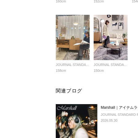
160cm
152cm
154
JOURNAL STANDARD FURNITURE
JOURNAL STANDARD FURNITURE
158cm
150cm
関連ブログ
Marshall｜アイテ
JOURNAL STANDARD 
2026.05.30