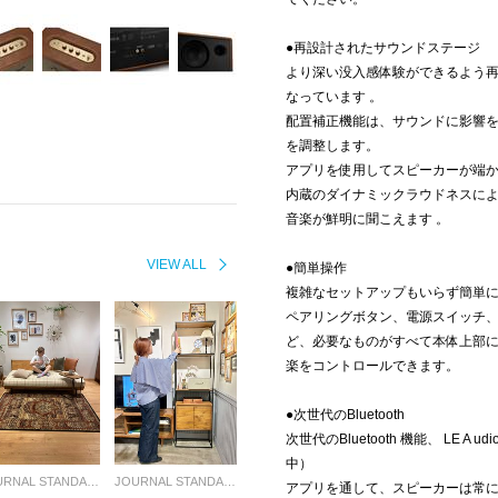
●再設計されたサウンドステージ
より深い没入感体験ができるよう
なっています 。
配置補正機能は、サウンドに影響
を調整します。
アプリを使用してスピーカーが端
内蔵のダイナミックラウドネスに
音楽が鮮明に聞こえます 。
VIEW ALL
●簡単操作
複雑なセットアップもいらず簡単
ペアリングボタン、電源スイッチ
ど、必要なものがすべて本体上部
楽をコントロールできます。
●次世代のBluetooth
次世代のBluetooth 機能、 LE 
中）
JOURNAL STANDARD FURNITURE
JOURNAL STANDARD FURNITURE
アプリを通して、スピーカーは常に