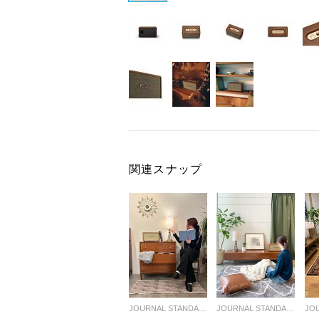
関連スナップ
JOURNAL STANDARD FURNITURE
JOURNAL STANDARD FURNITURE