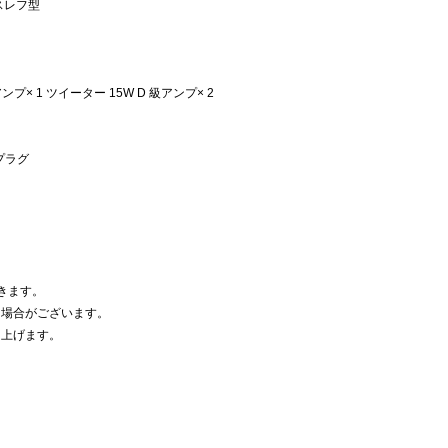
スレフ型
ンプ× 1 ツイーター 15W D 級アンプ× 2
プラグ
頂きます。
る場合がございます。
し上げます。