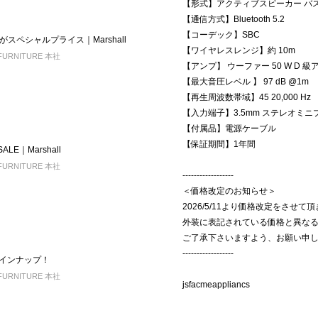
【形式】アクティブスピーカー バ
【通信方式】Bluetooth 5.2
【コーデック】SBC
スペシャルプライス｜Marshall
【ワイヤレスレンジ】約 10m
FURNITURE 本社
【アンプ】 ウーファー 50 W D 級ア
【最大音圧レベル 】 97 dB @1m
【再生周波数帯域】45 20,000 Hz
【入力端子】3.5mm ステレオミニ
【付属品】電源ケーブル
【保証期間】1年間
LE｜Marshall
FURNITURE 本社
------------------
＜価格改定のお知らせ＞
2026/5/11より価格改定をさせて
外装に表記されている価格と異な
ご了承下さいますよう、お願い申
------------------
ムラインナップ！
FURNITURE 本社
jsfacmeappliancs