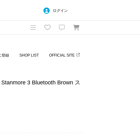
ログイン
ー
に登録
SHOP LIST
OFFICIAL SITE
nmore 3 Bluetooth Brown ス