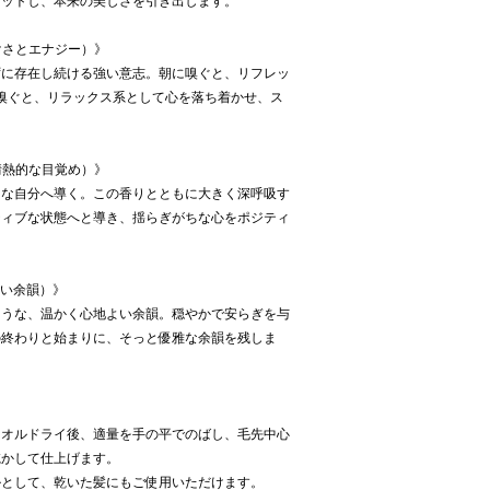
セットし、本来の美しさを引き出します。
gy（静けさとエナジー）》
ずに存在し続ける強い意志。朝に嗅ぐと、リフレッ
嗅ぐと、リラックス系として心を落ち着かせ、ス
ng（情熱的な目覚め）》
きな自分へ導く。この香りとともに大きく深呼吸す
ティブな状態へと導き、揺らぎがちな心をポジティ
地よい余韻）》
ような、温かく心地よい余韻。穏やかで安らぎを与
の終わりと始まりに、そっと優雅な余韻を残しま
タオルドライ後、適量を手の平でのばし、毛先中心
乾かして仕上げます。
ルとして、乾いた髪にもご使用いただけます。