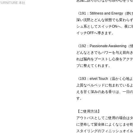
意識に語りかけながら頭や心をリ
FURNITURE 本社
《191：Stillness and Ener
深い沈黙とどんな状態でも変わら
シュ系としてスイッチONへ、夜に
イッチOFFへ導きます。
《192：Passionate Awakeni
どんなときでもパワーを与え前向
れば脳内をブーストし心身をアク
ブに整えてくれます。
《193：elvet Touch（温かく心
上質なベルベッドに包まれている
える甘く深みのある香りは、一日
す。
【ご使用方法】
アウトバスとしてご使用の場合は
に塗布して髪全体によくなじませ
スタイリングのフィニッシュオイ