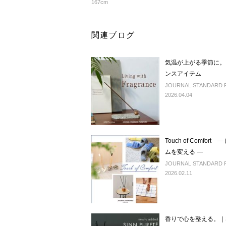
167cm
関連ブログ
気温が上がる季節に。
ンスアイテム
JOURNAL STANDARD 
2026.04.04
Touch of Comf
ムを変える ―
JOURNAL STANDARD 
2026.02.11
香りで心を整える。｜SI