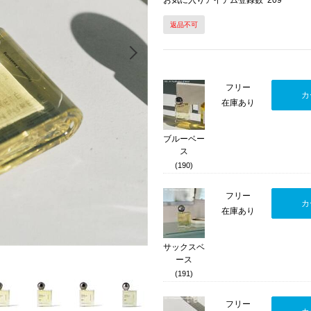
お気に入りアイテム登録数
209
返品不可
Next
フリー
カ
在庫あり
ブルーベー
ス
(190)
フリー
カ
在庫あり
サックスベ
ース
(191)
フリー