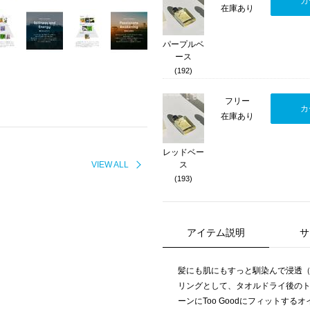
カ
在庫あり
パープルベ
ース
(192)
フリー
カ
在庫あり
レッドベー
VIEW ALL
ス
(193)
アイテム説明
サ
髪にも肌にもすっと馴染んで浸透
リングとして、タオルドライ後の
ーンにToo Goodにフィットするオ