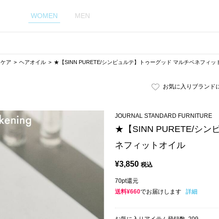
WOMEN
MEN
アケア
ヘアオイル
★【SINN PURETE/シンピュルテ】トゥーグッド マルチベネフィ
お気に入りブランド
JOURNAL STANDARD FURNITURE
★【SINN PURETE/
ネフィットオイル
¥
3,850
税込
70pt還元
送料¥660
でお届けします
詳細