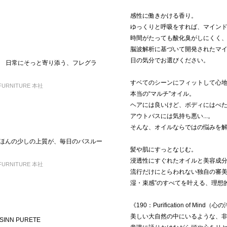
感性に働きかける香り。
ゆっくりと呼吸をすれば、マイン
時間がたっても酸化臭がしにくく
脳波解析に基づいて開発されたマ
日の気分でお選びください。
 日常にそっと寄り添う、フレグラ
すベてのシーンにフィットして心
FURNITURE 本社
本当の“マルチ”オイル。
ヘアには良いけど、ボディにはべた
アウトバスには気持ち悪い...。
そんな、オイルならではの悩みを
ort ― ほんの少しの上質が、毎日のバスルー
髪や肌にすっとなじむ。
浸透性にすぐれたオイルと美容成
FURNITURE 本社
流行だけにとらわれない独自の審美
湿・束感”のすべてを叶える、理想
《190：Purification of Mind（
美しい大自然の中にいるような、
NN PURETE