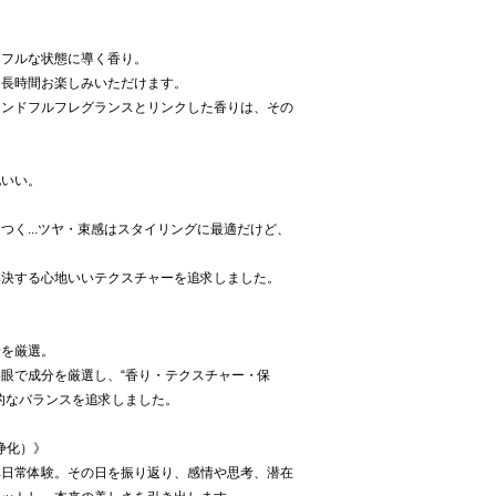
ドフルな状態に導く香り。
、長時間お楽しみいただけます。
インドフルフレグランスとリンクした香りは、その
地いい。
つく...ツヤ・束感はスタイリングに最適だけど、
解決する心地いいテクスチャーを追求しました。
分を厳選。
眼で成分を厳選し、“香り・テクスチャー・保
的なバランスを追求しました。
心の浄化）》
非日常体験。その日を振り返り、感情や思考、潜在