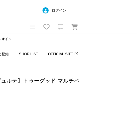
ログイン
ットオイル
に登録
SHOP LIST
OFFICIAL SITE
シンピュルテ】トゥーグッド マルチベ