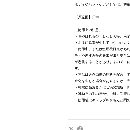
ボディやハンドケアとしては、適
【原産国】日本
【使用上の注意】
・傷やはれもの、しっしん等、異
・お肌に異常が生じていないかよ
・使用中、または使用後日光があ
等）や黒ずみ等の異常が出た場合
が悪化することがありますので、
す。
・本品は天然由来の原料を配合し
変化を生じる場合がありますが、
・極端に高温または低温の場所、
・乳幼児の手の届かない所に保管
・使用後はキャップをきちんと閉