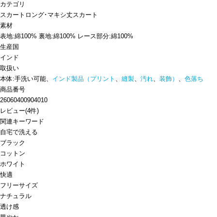
カテゴリ
スカート
ロング･マキシ丈スカート
素材
表地:綿100% 裏地:綿100% レース部分:綿100%
生産国
インド
取扱い
本体:手洗い可能、
インド製品（プリント
、
縫製
、
汚れ
、
装飾）
、
色落ち
商品番号
26060400904010
レビュー
(
4
件)
関連キーワード
自宅で洗える
ブラック
コットン
ホワイト
快適
フリーサイズ
ナチュラル
透け感