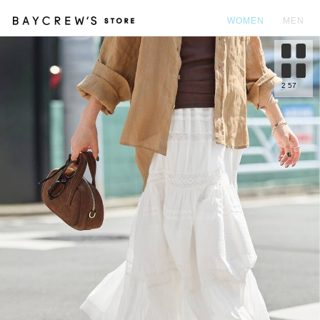
WOMEN
MEN
カ
2
57