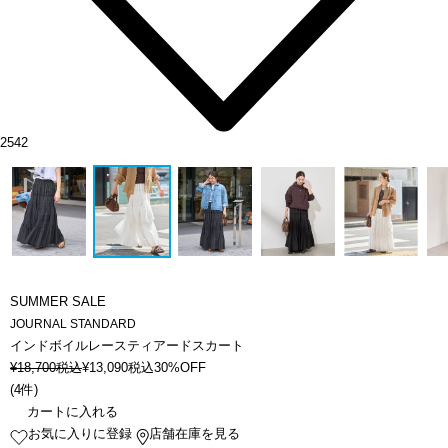
2542
SUMMER SALE
JOURNAL STANDARD
インドボイルレースティアードスカート
¥
18,700
税込
¥
13,090
税込
30%OFF
(
4件
)
カートに入れる
お気に入りに登録
店舗在庫を見る