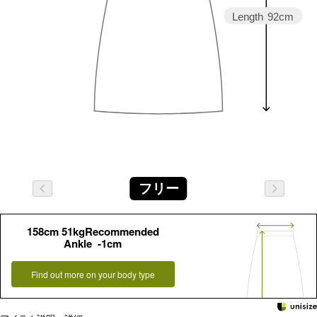
Length
92cm
フリー
158cm 51kgRecommended
Ankle -1cm
Find out more on your body type