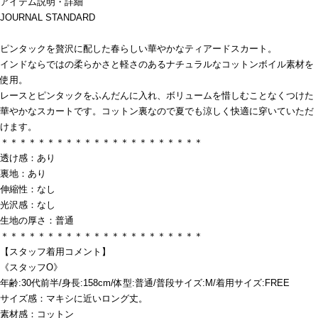
アイテム説明・詳細
JOURNAL STANDARD
ピンタックを贅沢に配した春らしい華やかなティアードスカート。
インドならではの柔らかさと軽さのあるナチュラルなコットンボイル素材を
使用。
レースとピンタックをふんだんに入れ、ボリュームを惜しむことなくつけた
華やかなスカートです。コットン裏なので夏でも涼しく快適に穿いていただ
けます。
＊＊＊＊＊＊＊＊＊＊＊＊＊＊＊＊＊＊＊＊＊＊
透け感：あり
裏地：あり
伸縮性：なし
光沢感：なし
生地の厚さ：普通
＊＊＊＊＊＊＊＊＊＊＊＊＊＊＊＊＊＊＊＊＊＊
【スタッフ着用コメント】
《スタッフO》
年齢:30代前半/身長:158cm/体型:普通/普段サイズ:M/着用サイズ:FREE
サイズ感：マキシに近いロング丈。
素材感：コットン