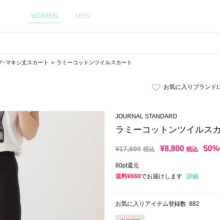
WOMEN
MEN
グ･マキシ丈スカート
ラミーコットンツイルスカート
お気に入りブランド
JOURNAL STANDARD
ラミーコットンツイルス
¥
8,800
50%
¥
17,600
税込
税込
80pt還元
送料¥660
でお届けします
詳細
お気に入りアイテム登録数
882