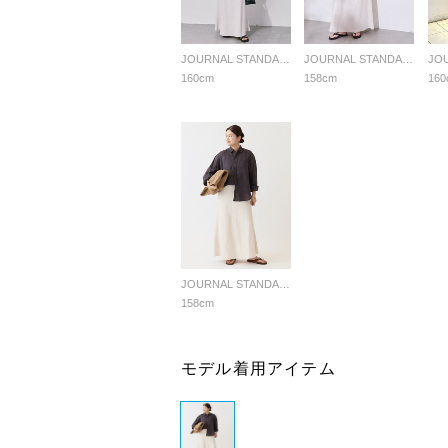
JOURNAL STANDARD LADYS
JOURNAL STANDARD LADYS
160cm
158cm
160
JOURNAL STANDARD LADYS
158cm
モデル着用アイテム