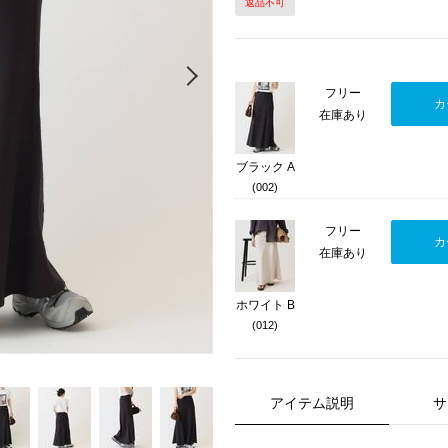
返品不可
Next
フリー
カ
在庫あり
ブラック A
(002)
フリー
カ
在庫あり
ホワイト B
(012)
アイテム説明
サ