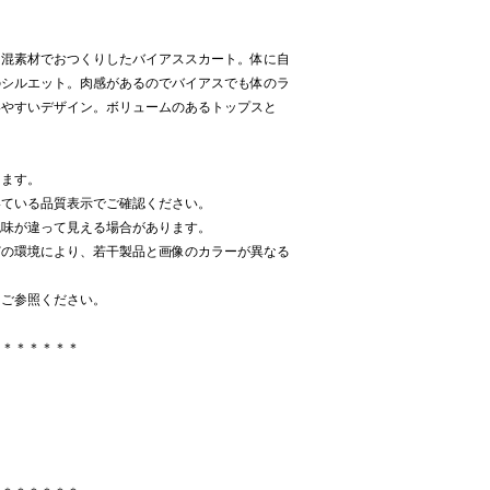
ー混素材でおつくりしたバイアススカート。体に自
のシルエット。肉感があるのでバイアスでも体のラ
いやすいデザイン。ボリュームのあるトップスと
ります。
いている品質表示でご確認ください。
色味が違って見える場合があります。
どの環境により、若干製品と画像のカラーが異なる
をご参照ください。
＊＊＊＊＊＊＊