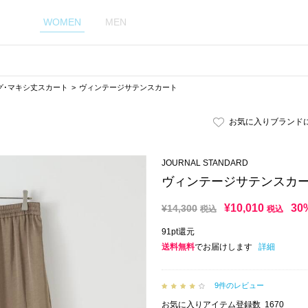
WOMEN
MEN
グ･マキシ丈スカート
ヴィンテージサテンスカート
お気に入りブランド
JOURNAL STANDARD
ヴィンテージサテンスカ
¥
10,010
30
¥
14,300
税込
税込
91pt還元
送料無料
でお届けします
詳細
9件のレビュー
お気に入りアイテム登録数
1670