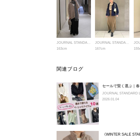
JOURNAL STANDARD LADYS
JOURNAL STANDARD LADYS
163cm
167cm
155
関連ブログ
セールで賢く選ぶ｜春
JOURNAL STANDARD LA
2026.01.04
《WINTER SALE S