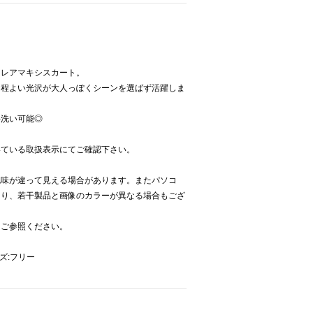
フレアマキシスカート。
な程よい光沢が大人っぽくシーンを選ばず活躍しま
手洗い可能◎
いている取扱表示にてご確認下さい。
色味が違って見える場合があります。またパソコ
より、若干製品と画像のカラーが異なる場合もござ
をご参照ください。
イズ:フリー