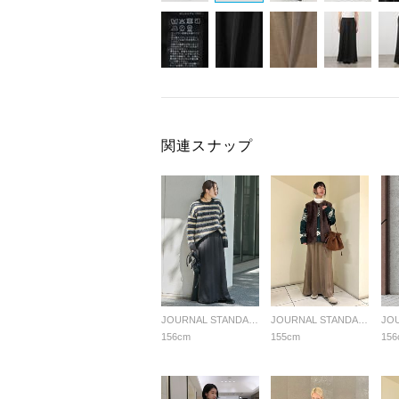
関連スナップ
JOURNAL STANDARD LADYS
JOURNAL STANDARD LADYS
156cm
155cm
156