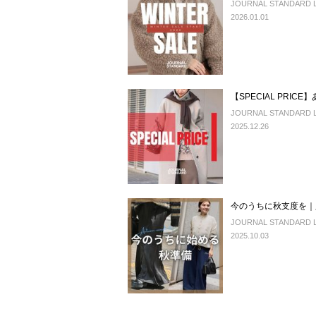
JOURNAL STANDARD LA
2026.01.01
【SPECIAL PRI
JOURNAL STANDARD LA
2025.12.26
今のうちに秋支度を｜
JOURNAL STANDARD LA
2025.10.03