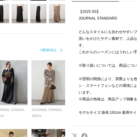
【2025 SS】
JOURNAL STANDARD
どんなスタイルにも合わせやすい
洗いをかけたサテン素材で、上品
す。
VIEW ALL
これからのシーズンにはうれしい
※取り扱いについては、商品につ
※照明の関係により、実際よりも
ン・スマートフォンなどの環境に
います。
※商品の色味は、商品アップ画像
JOURNAL STANDARD LADYS
JOURNAL STANDARD LADYS
モデルサイズ:身長:162cm 着用サ
cm
160cm