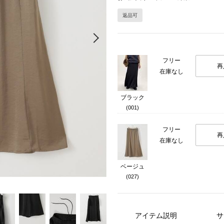
返品可
Next
フリー
再
在庫なし
ブラック
(001)
フリー
再
在庫なし
ベージュ
(027)
アイテム説明
サ