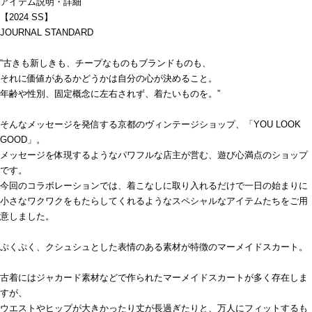
アイテム説明・詳細
【2024 SS】
JOURNAL STANDARD
“古きも新しきも、チープなものもブランドものも、
それに価値があるかどうかは自分の心が決めること。
年齢や性別、固定概念に左右されず、着たいものを。”
そんなメッセージを発信する京都のヴィンテージショップ、「YOU LOOK
GOOD」。
メッセージを体現するようなパワフルな店主が営む、遊び心満点のショップ
です。
今回のコラボレーションでは、着こなしに取り入れるだけで一日の始まりに
小さなワクワクをもたらしてくれるようなスペシャルなアイテムたちをご用
意しました。
ぷくぷく、クシュシュとした表情のある素材が特徴のマーメイドスカート。
古着にはジャカード素材などで作られたマーメイドスカートが多く存在しま
すが、
ウエストやヒップが大きかったり丈が長過ぎたりと、万人にフィットするも