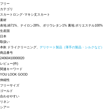
フリー
カテゴリ
スカート
ロング･マキシ丈スカート
素材
表地:綿71%、ナイロン28%、ポリウレタン1% 裏地:ポリエステル100%
生産国
日本
取扱い
本体:ドライクリーニング、
デリケート製品（薄手の製品・シルクなど）
商品番号
24060410000020
レビュー
(
件)
関連キーワード
YOU LOOK GOOD
伸縮性
フリーサイズ
ゴールド
合わせやすい
リネン
シアー