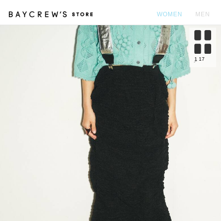
WOMEN
MEN
カ
1
17