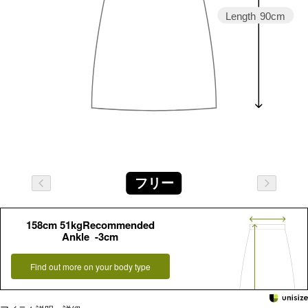
Length
90cm
フリー
158cm 51kgRecommended
Ankle -3cm
Find out more on your body type