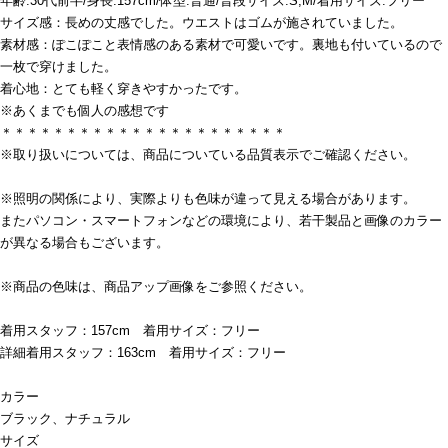
年齢:30代前半/身長:157cm/体型:普通/普段サイズ:S,M/着用サイズ:フリー
サイズ感：長めの丈感でした。ウエストはゴムが施されていました。
素材感：ぽこぽこと表情感のある素材で可愛いです。裏地も付いているので
一枚で穿けました。
着心地：とても軽く穿きやすかったです。
※あくまでも個人の感想です
＊＊＊＊＊＊＊＊＊＊＊＊＊＊＊＊＊＊＊＊＊＊
※取り扱いについては、商品についている品質表示でご確認ください。
※照明の関係により、実際よりも色味が違って見える場合があります。
またパソコン・スマートフォンなどの環境により、若干製品と画像のカラー
が異なる場合もございます。
※商品の色味は、商品アップ画像をご参照ください。
着用スタッフ：157cm 着用サイズ：フリー
詳細着用スタッフ：163cm 着用サイズ：フリー
カラー
ブラック、ナチュラル
サイズ