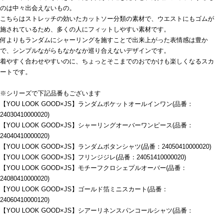
のは中々出会えないもの。
こちらはストレッチの効いたカットソー分類の素材で、ウエストにもゴムが
施されているため、多くの人にフィットしやすい素材です。
何よりもランダムにシャーリングを施すことで出来上がった表情感は豊か
で、シンプルながらもなかなか巡り合えないデザインです。
着やすく合わせやすいのに、ちょっとそこまでのおでかけも楽しくなるスカ
ートです。
※シリーズで下記品番もございます
【YOU LOOK GOOD×JS】ランダムポケットオールインワン(品番：
24030410000020)
【YOU LOOK GOOD×JS】シャーリングオーバーワンピース(品番：
24040410000020)
【YOU LOOK GOOD×JS】ランダムボタンシャツ(品番：24050410000020)
【YOU LOOK GOOD×JS】フリンジジレ(品番：24051410000020)
【YOU LOOK GOOD×JS】モチーフクロシェプルオーバー(品番：
24080410000020)
【YOU LOOK GOOD×JS】ゴールド箔ミニスカート(品番：
24060410000120)
【YOU LOOK GOOD×JS】シアーリネンスパンコールシャツ(品番：