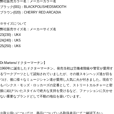
弊社販売カラー名：メーカーカラー名
ブラック(001)：BLACKPOLISHEDSMOOTH
ブラウン(020)：CHERRY RED ARCADIA
※サイズについて
弊社販売サイズ名：メーカーサイズ名
23(230)：UK4
24(240)：UK5
25(250)：UK6
Dr.Martens/ドクターマーチン】
1960年に誕生したドクターマーチン。発売当初は労働者階級や警官が愛用す
るワークブーツとして認知されていましたが、その後スキンヘッズ達が目を
つけ、後に様々なミュージシャン達が愛用し人気に火が付きました。現在で
もパンクス・モッズ・ロッカーズの定番として、ストリートカルチャーと密
接に結びついたスタイルで絶大な支持を受けるなど、ファッションに欠かせ
ない重要なブランドどして不動の地位を築いています。
※取り扱いについては、商品についている取扱表示にてご確認下さい。