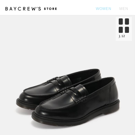
WOMEN
MEN
カ
1
12