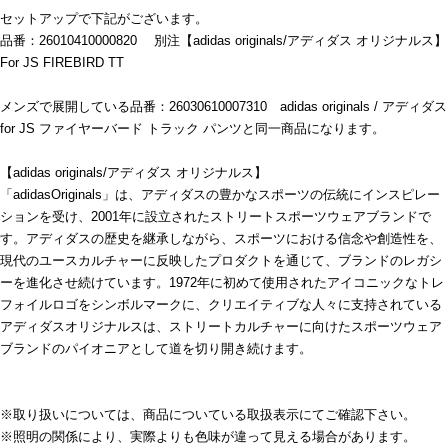
セットアップで下記がございます。
品番：26010410000820 別注【adidas originals/アディダス オリジナルス】
For JS FIREBIRD TT
メンズで展開している品番：26030610007310 adidas originals / アディダス
for JS ファイヤーバード トラック パンツと同一商品になります。
【adidas originals/アディダス オリジナルス】
「adidasOriginals」は、アディダスの豊かなスポーツの伝統にインスピレー
ションを受け、2001年に設立されたストリートスポーツウェアブランドで
す。アディダスの歴史を継承しながら、スポーツにおける信念や創造性を、
現代のユースカルチャーに反映したプロダクトを通じて、ブランドのレガシ
ーを進化させ続けています。1972年に初めて使用されたアイコニックなトレ
フォイルロゴをシンボルマークに、クリエイティブな人々に支持されている
アディダスオリジナルスは、ストリートカルチャーに向けたスポーツウェア
ブランドのパイオニアとして道を切り開き続けます。
※取り扱いについては、商品についている取扱表示にてご確認下さい。
※照明の関係により、実際よりも色味が違って見える場合があります。