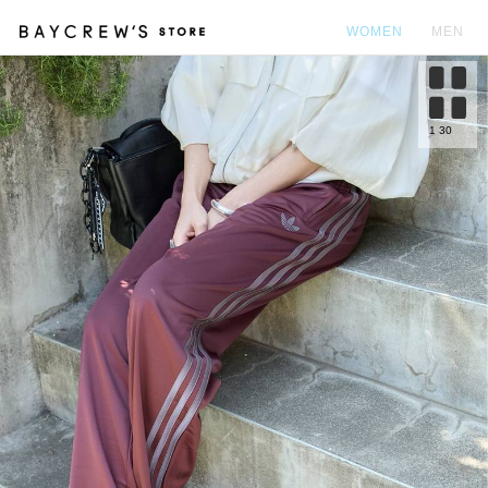
WOMEN
MEN
カ
1
30