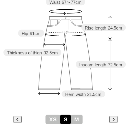
Waist
67〜77cm
Rise length
24.5cm
Hip
91cm
Thickness of thigh
32.5cm
Inseam length
72.5cm
Hem width
21.5cm
XS
S
M