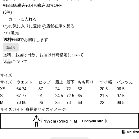
¥
12,100
税込
¥
8,470
税込
30%OFF
(
3件
)
カートに入れる
お気に入りに登録
店舗在庫を見る
77pt還元
送料¥660
でお届けします
返品可
送料、お届け日数、お届け日時指定について
返品について
サイズ
サイズ
ウエスト
ヒップ
股上
股下
もも周り
すそ幅
パンツ丈
XS
64-74
87
24
72
62
20.5
96.5
S
67-77
91
24.5
72.5
65
21.5
97.5
M
70-80
96
25
73
68
22
98.5
サイズガイド
身長別サイズイメージ
159cm / 51kg
M
Find your size