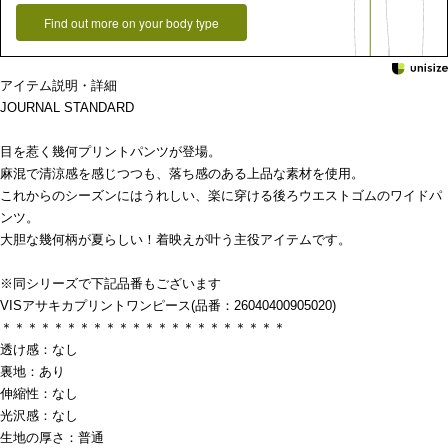
Find out more on your body type
アイテム説明・詳細
JOURNAL STANDARD
目を惹く幾何プリントパンツが登場。
麻混で清涼感を感じつつも、落ち感のある上品な素材を使用。
これからのシーズンにはうれしい、楽に穿ける後ろウエストゴムのワイドパ
ンツ。
大胆な幾何柄が夏らしい！着映えが叶う主役アイテムです。
※同シリーズで下記品番もございます
VISアサキカプリントワンピース(品番：26040400905020)
＊＊＊＊＊＊＊＊＊＊＊＊＊＊＊＊＊＊＊＊＊＊
透け感：なし
裏地：あり
伸縮性：なし
光沢感：なし
生地の厚さ：普通