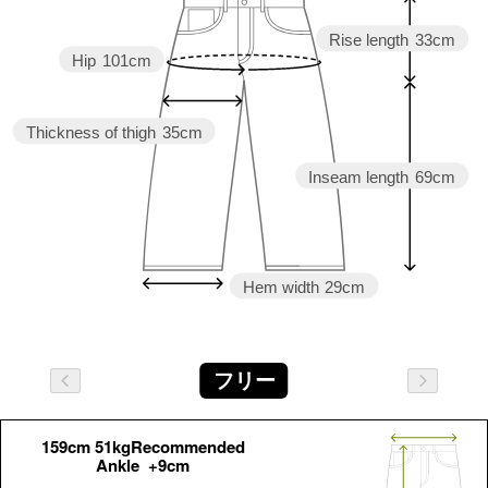
Rise length
33cm
Hip
101cm
Thickness of thigh
35cm
Inseam length
69cm
Hem width
29cm
フリー
159cm 51kgRecommended
Ankle +9cm