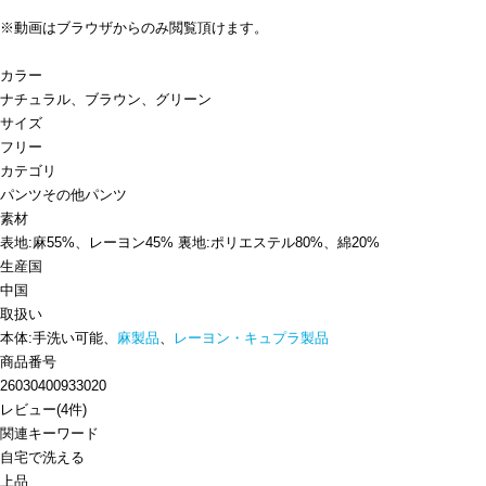
※動画はブラウザからのみ閲覧頂けます。
カラー
ナチュラル、ブラウン、グリーン
サイズ
フリー
カテゴリ
パンツ
その他パンツ
素材
表地:麻55%、レーヨン45% 裏地:ポリエステル80%、綿20%
生産国
中国
取扱い
本体:手洗い可能、
麻製品
、
レーヨン・キュプラ製品
商品番号
26030400933020
レビュー
(
4
件)
関連キーワード
自宅で洗える
上品