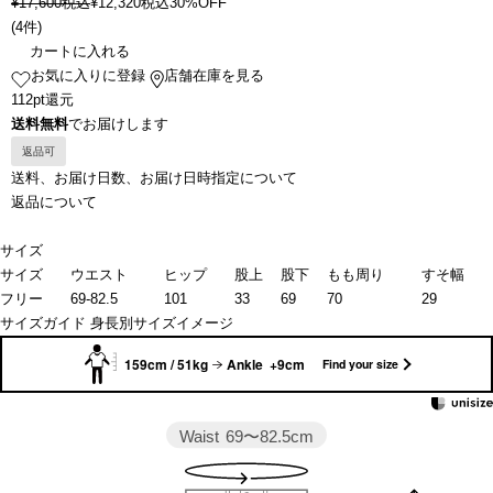
¥
17,600
税込
¥
12,320
税込
30%OFF
(
4件
)
カートに入れる
お気に入りに登録
店舗在庫を見る
112pt還元
送料無料
でお届けします
返品可
送料、お届け日数、お届け日時指定について
返品について
サイズ
サイズ
ウエスト
ヒップ
股上
股下
もも周り
すそ幅
フリー
69-82.5
101
33
69
70
29
サイズガイド
身長別サイズイメージ
159cm / 51kg
Ankle +9cm
Find your size
Waist
69〜82.5cm