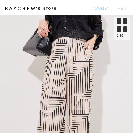
WOMEN
MEN
カ
2
39