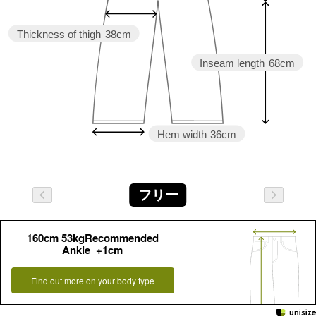
Thickness of thigh
38cm
Inseam length
68cm
Hem width
36cm
フリー
160cm 53kgRecommended
Ankle +1cm
Find out more on your body type