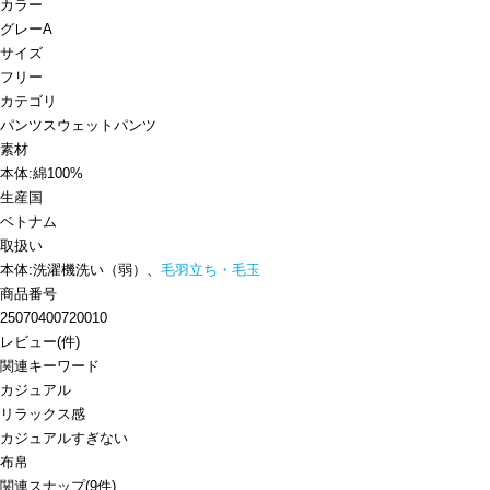
カラー
グレーA
サイズ
フリー
カテゴリ
パンツ
スウェットパンツ
素材
本体:綿100%
生産国
ベトナム
取扱い
本体:洗濯機洗い（弱）、
毛羽立ち・毛玉
商品番号
25070400720010
レビュー
(
件)
関連キーワード
カジュアル
リラックス感
カジュアルすぎない
布帛
関連スナップ
(9件)