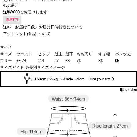
48pt還元
送料¥660
でお届けします
返品不可
送料、お届け日数、お届け日時指定について
アウトレット商品について
サイズ
サイズ
ウエスト
ヒップ
股上
股下
もも周り
すそ幅
パンツ丈
フリー
66-74
114
27
68
76
36
95
サイズガイド
身長別サイズイメージ
160cm / 53kg
Ankle +1cm
Find your size
Waist
66〜74cm
Rise length
27cm
Hip
114cm