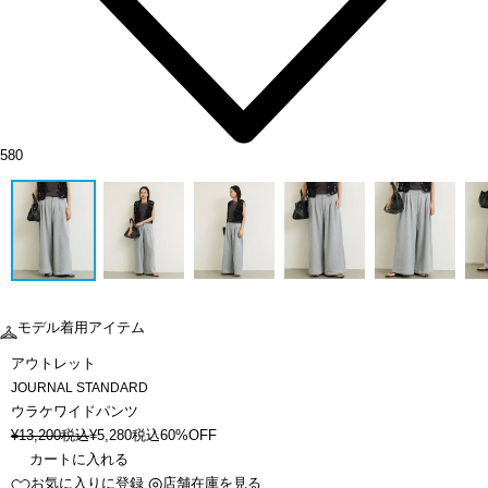
580
モデル着用アイテム
アウトレット
JOURNAL STANDARD
ウラケワイドパンツ
¥
13,200
税込
¥
5,280
税込
60%OFF
カートに入れる
お気に入りに登録
店舗在庫を見る