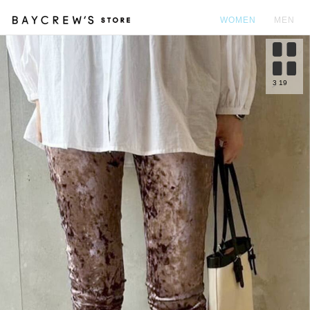
WOMEN
MEN
カ
3
19