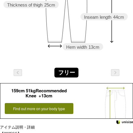
Thickness of thigh
25cm
Inseam length
44cm
Hem width
13cm
フリー
159cm 51kgRecommended
Knee +13cm
Find out more on your body type
アイテム説明・詳細