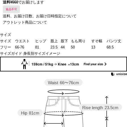
送料¥660
でお届けします
返品不可
送料、お届け日数、お届け日時指定について
アウトレット商品について
サイズ
サイズ
ウエスト
ヒップ
股上
股下
もも周り
すそ幅
パンツ丈
フリー
66-76
81
23.5
44
50
13
68.5
サイズガイド
身長別サイズイメージ
159cm / 51kg
Knee +13cm
Find your size
Waist
66〜76cm
Rise length
23.5cm
Hip
81cm