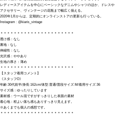
レディースアイテムを中心にベーシックなデニムやシャツのほか、ドレスや
アクセサリー、ヴィンテージの花瓶まで幅広く揃える。
2020年1月からは、定期的にオンラインストアの更新も行っている。
Instagram : @kiaris_vintage
＊＊＊＊＊＊＊＊＊＊＊＊＊＊＊＊＊＊＊＊＊＊
透け感：なし
裏地：なし
伸縮性：なし
光沢感：ややあり
生地の厚さ：薄め
＊＊＊＊＊＊＊＊＊＊＊＊＊＊＊＊＊＊＊＊＊＊
【スタッフ着用コメント】
《スタッフO》
年齢:30代前半/身長:162cm/体型:普通/普段サイズ:M/着用サイズ:36
サイズ感：ゆったりしています
素材感：ウール混ですがすっきりした表面の素材
着心地：程よい落ち感もありすっきり見えます。
※あくまでも個人の感想です。
＊＊＊＊＊＊＊＊＊＊＊＊＊＊＊＊＊＊＊＊＊＊