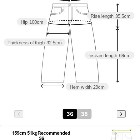
Rise length
35.5cm
Hip
100cm
Thickness of thigh
32.5cm
Inseam length
69cm
Hem width
29cm
36
38
159cm 51kgRecommended
36