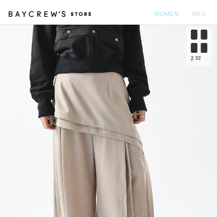
WOMEN
MEN
カ
2
32