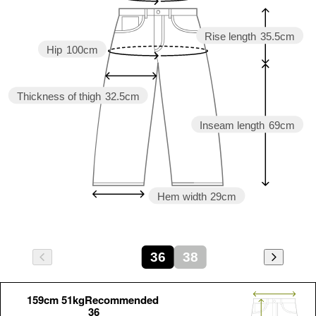
Rise length
35.5cm
Hip
100cm
Thickness of thigh
32.5cm
Inseam length
69cm
Hem width
29cm
36
38
159cm 51kgRecommended
36