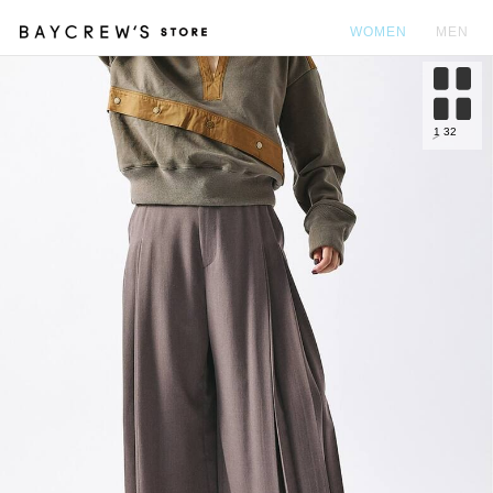
WOMEN
MEN
カ
1
32