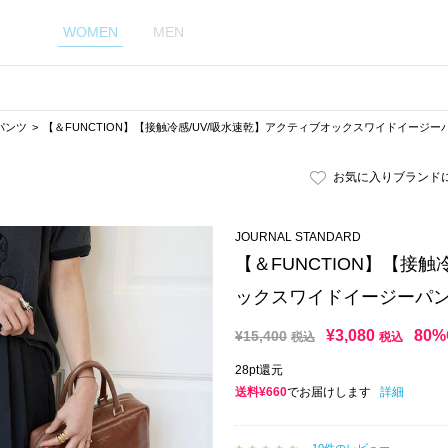
WOMEN
MEN
パンツ
【＆FUNCTION】【接触冷感/UV/吸水速乾】アクティブオックスワイドイージー
お気に入りブランド
JOURNAL STANDARD
【＆FUNCTION】【接触
ックスワイドイージーパ
¥
3,080
80%
¥
15,400
税込
税込
28pt還元
送料¥660
でお届けします
詳細