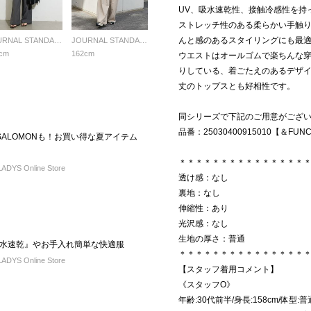
UV、吸水速乾性、接触冷感性を持
ストレッチ性のある柔らかい手触
んと感のあるスタイリングにも最
JOURNAL STANDARD LADYS
JOURNAL STANDARD LADYS
cm
162cm
ウエストはオールゴムで楽ちんな
りしている、着ごたえのあるデザ
丈のトップスとも好相性です。
同シリーズで下記のご用意がござ
品番：25030400915010【＆
CE】SALOMONも！お買い得な夏アイテム
＊＊＊＊＊＊＊＊＊＊＊＊＊＊＊
DYS Online Store
透け感：なし
裏地：なし
伸縮性：あり
光沢感：なし
生地の厚さ：普通
水速乾』やお手入れ簡単な快適服
＊＊＊＊＊＊＊＊＊＊＊＊＊＊＊
DYS Online Store
【スタッフ着用コメント】
《スタッフO》
年齢:30代前半/身長:158cm/体型: