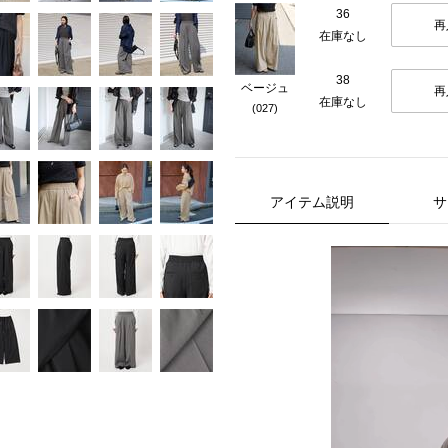
36
再
在庫なし
38
ベージュ
再
在庫なし
(027)
アイテム説明
サ