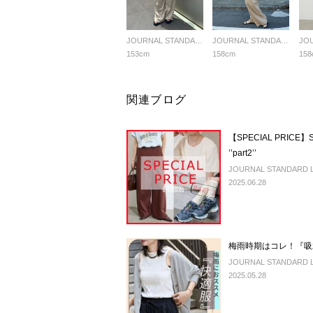
JOURNAL STANDARD LADYS
JOURNAL STANDARD LADYS
153cm
158cm
158
関連ブログ
【SPECIAL PRI
’’part2’’
JOURNAL STANDARD LA
2025.06.28
梅雨時期はコレ！『吸
JOURNAL STANDARD LA
2025.05.28