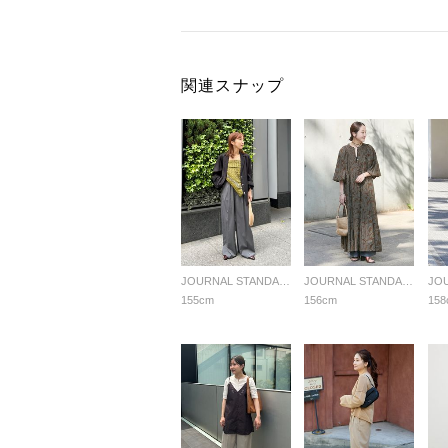
関連スナップ
JOURNAL STANDARD LADYS
JOURNAL STANDARD LADYS
155cm
156cm
158