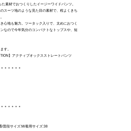
った素材でおつくりしたイージーワイドパンツ。
りのスーツ地のような見た目の素材で、程よくきち
適。
穿き心地も魅力。ツータック入りで、太めにおつく
インなので今年気分のコンパクトなトップスや、短
います。
FUNCTION】アクティブオックスストレートパンツ
＊＊＊＊＊＊＊
＊＊＊＊＊＊＊
普通/普段サイズ:M/着用サイズ:38