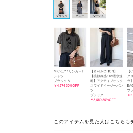
ブラック
グレー
ベージュ
MICKEY / リンガーT
【＆FUNCTION】
【CH
シャツ
【接触冷感/UV/吸水速
クリ
ブラック A
乾】アクティブオック
ラ
￥4,774 30%OFF
スワイドイージーパン
BA
ツ
ブ
ブラック
￥27
￥3,080 80%OFF
このアイテムを見た人はこちらも