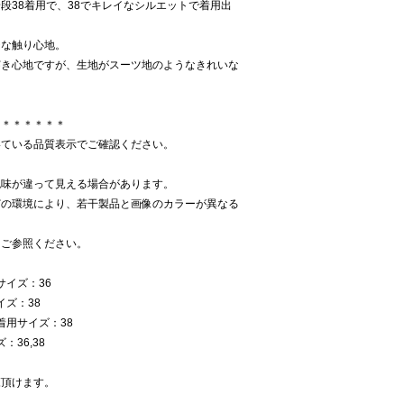
段38着用で、38でキレイなシルエットで着用出
チな触り心地。
穿き心地ですが、生地がスーツ地のようなきれいな
＊＊＊＊＊＊＊
いている品質表示でご確認ください。
色味が違って見える場合があります。
どの環境により、若干製品と画像のカラーが異なる
をご参照ください。
サイズ：36
イズ：38
 着用サイズ：38
36,38
覧頂けます。