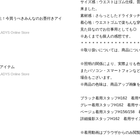
サイズ感：ウエストはゴム仕様。普
来ました。
素材感：さらっとしたドライタッ
上！今買うべきみんなのお墨付きアイ
着心地：ウエストゴムで楽ちんな
見た目なのでお仕事用としても◎
DYS Online Store
※あくまでも個人の感想です。
＊＊＊＊＊＊＊＊＊＊＊＊＊＊＊
※取り扱いについては、商品につ
※照明の関係により、実際よりも
アイテム
またパソコン・スマートフォンな
DYS Online Store
場合もございます。
※商品の色味は、商品アップ画像
ブラック着用スタッフH162 着用
グレー着用スタッフH162 着用サ
ベージュ着用スタッフH156/158
詳細撮影スタッフH162 着用サイズ：
※着用動画はブラウザからのみ閲