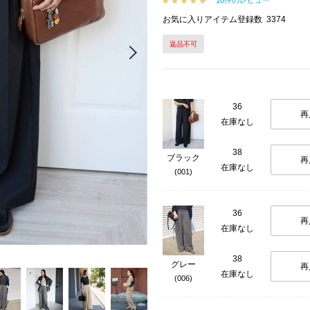
10件のレビュー
お気に入りアイテム登録数
3374
返品不可
Next
36
再
在庫なし
38
ブラック
再
在庫なし
(001)
36
再
在庫なし
38
グレー
再
在庫なし
(006)