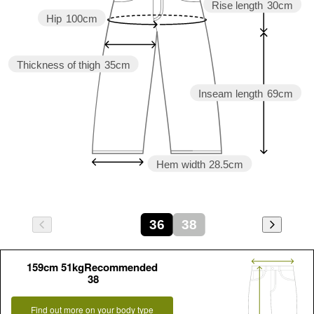
Rise length
30cm
Hip
100cm
Thickness of thigh
35cm
Inseam length
69cm
Hem width
28.5cm
36
38
159cm 51kgRecommended
38
Find out more on your body type