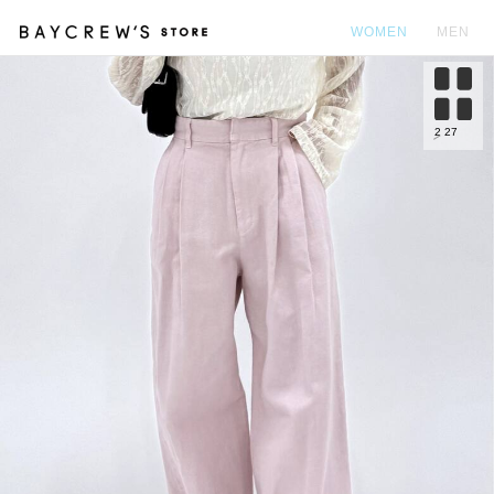
WOMEN
MEN
カ
2
27