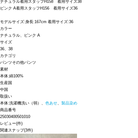
ナチュラル着用スタッフH158 着用サイズ38
ピンク A着用スタッフH156 着用サイズ36
モデルサイズ:身長:167cm 着用サイズ:36
カラー
ナチュラル、ピンク A
サイズ
36、38
カテゴリ
パンツ
その他パンツ
素材
本体:綿100%
生産国
中国
取扱い
本体:洗濯機洗い（弱）、
色あせ
、
製品染め
商品番号
25030400501010
レビュー
(
件)
関連スナップ
(3件)