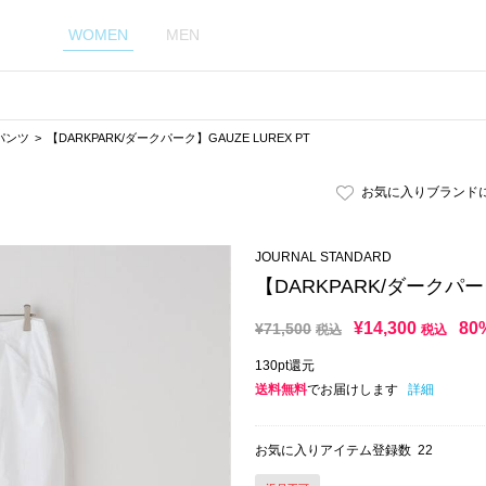
WOMEN
MEN
パンツ
【DARKPARK/ダークパーク】GAUZE LUREX PT
お気に入りブランド
JOURNAL STANDARD
【DARKPARK/ダークパーク
¥
14,300
80
¥
71,500
税込
税込
130pt還元
送料無料
でお届けします
詳細
お気に入りアイテム登録数
22