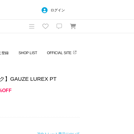
ログイン
に登録
SHOP LIST
OFFICIAL SITE
】GAUZE LUREX PT
%OFF