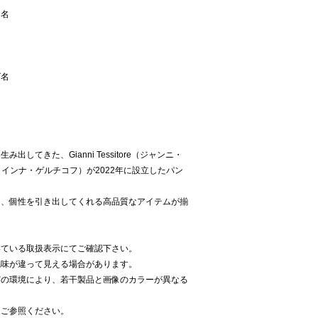
ー名
ズ名
してきた、Gianni Tessitore（ジャンニ・
ikov（インナ・ゲルチコフ）が2022年に設立したパン
。
り、個性を引き出してくれる高品質なアイテムが揃
いている取扱表示にてご確認下さい。
色味が違って見える場合があります。
どの環境により、若干製品と画像のカラーが異なる
をご参照ください。