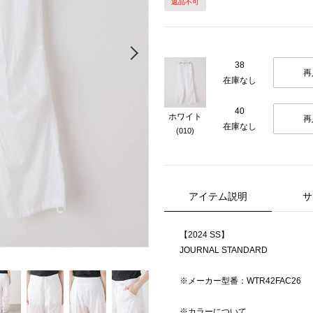
返品不可
Next
38
再
在庫なし
40
ホワイト
再
在庫なし
(010)
アイテム説明
サ
【2024 SS】
JOURNAL STANDARD
※メーカー型番：WTR42FAC26
※カラーについて