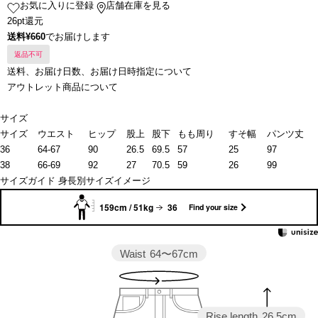
お気に入りに登録
店舗在庫を見る
26pt還元
送料¥660
でお届けします
返品不可
送料、お届け日数、お届け日時指定について
アウトレット商品について
サイズ
サイズ
ウエスト
ヒップ
股上
股下
もも周り
すそ幅
パンツ丈
36
64-67
90
26.5
69.5
57
25
97
38
66-69
92
27
70.5
59
26
99
サイズガイド
身長別サイズイメージ
159cm / 51kg
36
Find your size
Waist
64〜67cm
Rise length
26.5cm