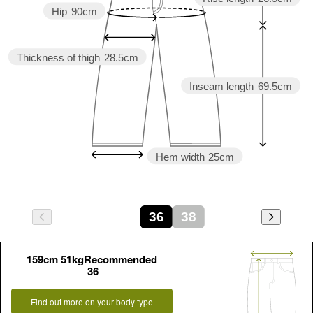
Hip
90cm
Thickness of thigh
28.5cm
Inseam length
69.5cm
Hem width
25cm
36
38
159cm 51kgRecommended
36
Find out more on your body type