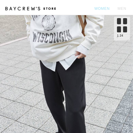
WOMEN
MEN
カ
1
24