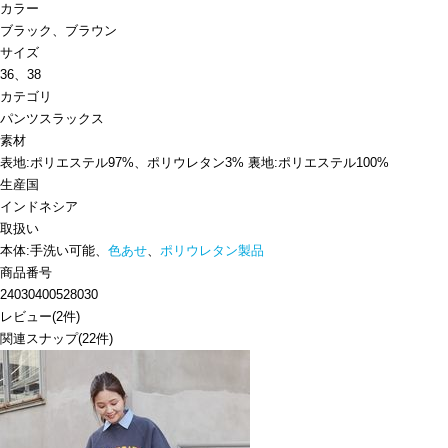
カラー
ブラック、ブラウン
サイズ
36、38
カテゴリ
パンツ
スラックス
素材
表地:ポリエステル97%、ポリウレタン3% 裏地:ポリエステル100%
生産国
インドネシア
取扱い
本体:手洗い可能、
色あせ
、
ポリウレタン製品
商品番号
24030400528030
レビュー
(
2
件)
関連スナップ
(22件)