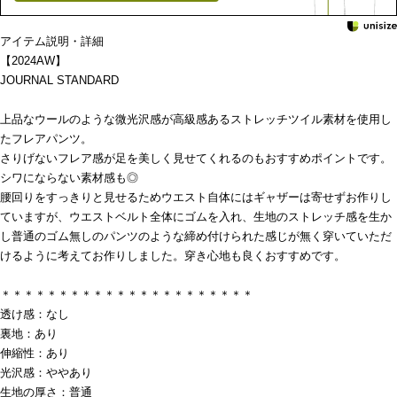
アイテム説明・詳細
【2024AW】
JOURNAL STANDARD
上品なウールのような微光沢感が高級感あるストレッチツイル素材を使用し
たフレアパンツ。
さりげないフレア感が足を美しく見せてくれるのもおすすめポイントです。
シワにならない素材感も◎
腰回りをすっきりと見せるためウエスト自体にはギャザーは寄せずお作りし
ていますが、ウエストベルト全体にゴムを入れ、生地のストレッチ感を生か
し普通のゴム無しのパンツのような締め付けられた感じが無く穿いていただ
けるように考えてお作りしました。穿き心地も良くおすすめです。
＊＊＊＊＊＊＊＊＊＊＊＊＊＊＊＊＊＊＊＊＊＊
透け感：なし
裏地：あり
伸縮性：あり
光沢感：ややあり
生地の厚さ：普通