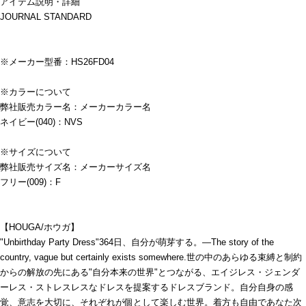
アイテム説明・詳細
JOURNAL STANDARD
※メーカー型番：HS26FD04
※カラーについて
弊社販売カラー名：メーカーカラー名
ネイビー(040)：NVS
※サイズについて
弊社販売サイズ名：メーカーサイズ名
フリー(009)：F
【HOUGA/ホウガ】
"Unbirthday Party Dress"364日、自分が萌芽する。―The story of the
country, vague but certainly exists somewhere.世の中のあらゆる束縛と制約
からの解放の先にある"自分本来の世界"とつながる、エイジレス・ジェンダ
ーレス・ストレスレスなドレスを提案するドレスブランド。自分自身の感
覚、意志を大切に、それぞれが個として楽しむ世界。着方も自由であなた次