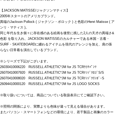
【JACKSON MATISSE/ジャクソンマティス】
2005年スタートのアメリカブランド。
異端のJackson Pollock ( ジャクソン・ポロック ) と色彩のHenri Matisse ( ア
ンリ・マティス )。
同じ年代を生き個々に存在感のある絵画を後世に残した2人の天才の異端さ&
色彩 を取り入れ、JACKSON MATISSEのカルチャーである米国・古着・
SURF・SKATEBOARDに纏わるアイテムを現代のアレンジを加え、肩の張
らない日常着を演出しているブランド。
※シリーズで下記がございます。
26030410006220 RUSSELL ATHLETIC*JM for JS TCRｳﾗｹﾊﾟﾝﾂ
26070410007920 RUSSELL ATHLETIC*JM for JS TCRﾃﾝｼﾞｸﾛｺﾞS/S
26070410008020 RUSSELL ATHLETIC*JM for JS TCRﾃﾝｼﾞｸﾘﾝｶﾞｰS
26094410000120 RUSSELL ATHLETIC*JM for JS LOGO SOCKS
※取り扱いについては、商品についている取扱表示にてご確認下さい。
※照明の関係により、実際よりも色味が違って見える場合があります。
またパソコン・スマートフォンなどの環境により、若干製品と画像のカラー