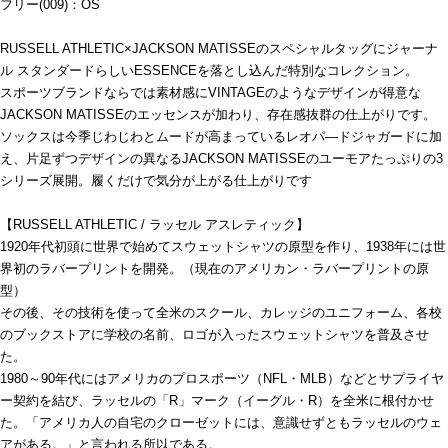
フリー(009)：OS
RUSSELL ATHLETIC×JACKSON MATISSEのスペシャルタッグにジャーナ
ル スタンダードらしいESSENCEを落とし込んだ特別なコレクション。
スポーツブランドならでは素材感にVINTAGEのようなデザインが得意な
JACKSON MATISSEのエッセンスが加わり、存在感抜群の仕上がりです。
ソックスは今季じわじわとムードが高まっているレオパ―ドジャガードに加
え、片足ずつデザインの異なるJACKSON MATISSEのユーモアたっぷりの3
シリーズ展開。履くだけで気分が上がる仕上がりです
【RUSSELL ATHLETIC / ラッセル アスレティック】
1920年代初頭に世界で始めてスウェットシャツの原型を作り、1938年には世
界初のラバープリントを開発。（現在のアメリカン・ラバープリントの原
型）
その後、その技術を使って全米のスクール、カレッジのユニフォーム、各校
のブックストアに学校の名前、ロゴが入ったスウェットシャツを普及させ
た。
1980～90年代にはアメリカのプロスポーツ（NFL・MLB）などとサプライヤ
ー契約を結び、ラッセルの「R」マーク（イーグル・R）を全米に根付かせ
た。「アメリカ人の自宅のクローゼットには、意識せずともラッセルのウェ
アがある。」と言われる所以である。