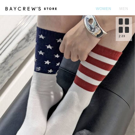
WOMEN
MEN
カ
2
23