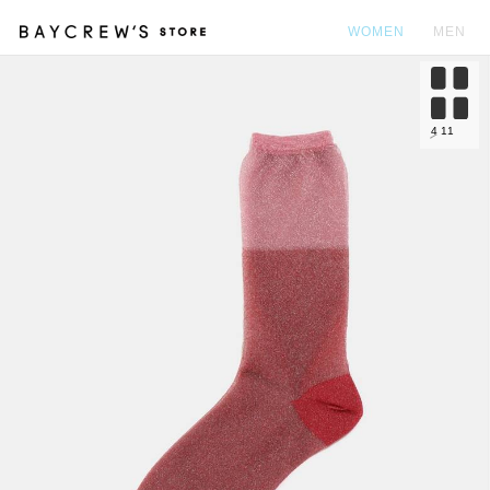
WOMEN
MEN
カ
4
11