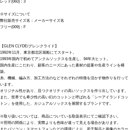
レッド(060)：3
※サイズについて
弊社販売サイズ名：メーカーサイズ名
フリー(009)：F
【GLEN CLYDE/グレンクライド】
1992年11月、東京都北区堀船にてスタート。
1993年国内で初めてアンクルソックスを生産し、94年大ヒット。
国内生産にこだわり、顧客のニーズにあった素材の提案や生産ラインを構
築。
糸、機械、編み方、加工方法のなどそれぞれの特徴を活かす物作りを行って
います。
オリジナル性があり、且つクオリティの高いソックスを作り出しています。
また、世界でも希少性の高い幻のコットンと呼ばれる「シーアイランドコッ
トン」を使用した、カジュアルソックスを展開するブランドです。
※取り扱いについては、商品についている取扱表示にてご確認下さい。
※照明の関係により、実際よりも色味が違って見える場合があります。
またパソコン・スマートフォンなどの環境により、若干製品と画像のカラー