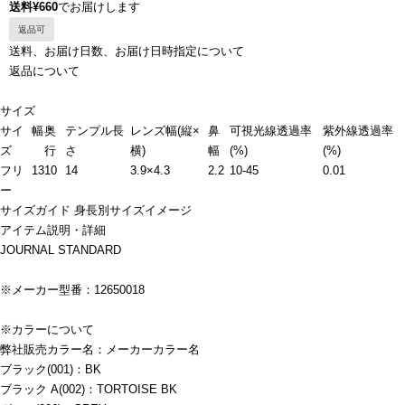
送料¥660
でお届けします
返品可
送料、お届け日数、お届け日時指定について
返品について
サイズ
サイ
幅
奥
テンプル長
レンズ幅(縦×
鼻
可視光線透過率
紫外線透過率
ズ
行
さ
横)
幅
(%)
(%)
フリ
13
10
14
3.9×4.3
2.2
10-45
0.01
ー
サイズガイド
身長別サイズイメージ
アイテム説明・詳細
JOURNAL STANDARD
※メーカー型番：12650018
※カラーについて
弊社販売カラー名：メーカーカラー名
ブラック(001)：BK
ブラック A(002)：TORTOISE BK