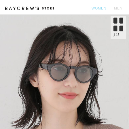
WOMEN
MEN
カ
1
11