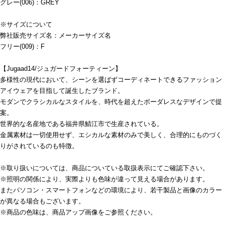
グレー(006)：GREY
※サイズについて
弊社販売サイズ名：メーカーサイズ名
フリー(009)：F
【Jugaad14/ジュガードフォーティーン】
多様性の現代において、シーンを選ばずコーディネートできるファッション
アイウェアを目指して誕生したブランド。
モダンでクラシカルなスタイルを、時代を超えたボーダレスなデザインで提
案。
世界的な名産地である福井県鯖江市で生産されている。
金属素材は一切使用せず、エシカルな素材のみで美しく、合理的にものづく
りがされているのも特徴。
※取り扱いについては、商品についている取扱表示にてご確認下さい。
※照明の関係により、実際よりも色味が違って見える場合があります。
またパソコン・スマートフォンなどの環境により、若干製品と画像のカラー
が異なる場合もございます。
※商品の色味は、商品アップ画像をご参照ください。