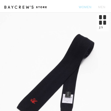
WOMEN
MEN
カ
2
5