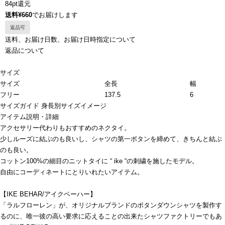
84pt還元
送料¥660
でお届けします
返品可
送料、お届け日数、お届け日時指定について
返品について
サイズ
サイズ
全長
幅
フリー
137.5
6
サイズガイド
身長別サイズイメージ
アイテム説明・詳細
アクセサリー代わりもおすすめのネクタイ。
少しルーズに結ぶのも良いし、シャツの第一ボタンを締めて、きちんと結ぶ
のも良い。
コットン100%の細目のニットタイに “ ike “の刺繍を施したモデル。
自由にコーディネートにとりいれたいアイテム。
【IKE BEHAR/アイクベーハー】
「ラルフローレン」が、オリジナルブランドのボタンダウンシャツを製作す
るのに、唯一彼の高い要求に応えることの出来たシャツファクトリーでもあ