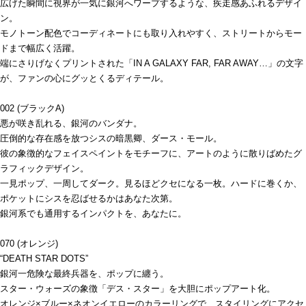
広げた瞬間に視界が一気に銀河へワープするような、疾走感あふれるデザイ
ン。
モノトーン配色でコーディネートにも取り入れやすく、ストリートからモー
ドまで幅広く活躍。
端にさりげなくプリントされた「IN A GALAXY FAR, FAR AWAY…」の文字
が、ファンの心にグッとくるディテール。
002 (ブラックA)
悪が咲き乱れる、銀河のバンダナ。
圧倒的な存在感を放つシスの暗黒卿、ダース・モール。
彼の象徴的なフェイスペイントをモチーフに、アートのように散りばめたグ
ラフィックデザイン。
一見ポップ、一周してダーク。見るほどクセになる一枚。ハードに巻くか、
ポケットにシスを忍ばせるかはあなた次第。
銀河系でも通用するインパクトを、あなたに。
070 (オレンジ)
“DEATH STAR DOTS”
銀河一危険な最終兵器を、ポップに纏う。
スター・ウォーズの象徴「デス・スター」を大胆にポップアート化。
オレンジ×ブルー×ネオンイエローのカラーリングで、スタイリングにアクセ