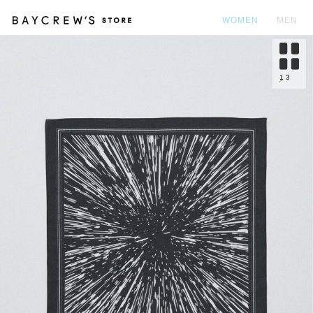
WOMEN
MEN
カ
1
3