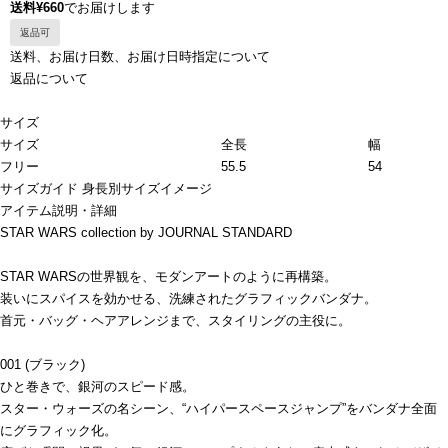
送料¥660
でお届けします
返品可
送料、お届け日数、お届け日時指定について
返品について
サイズ
サイズ
全長
幅
フリー
55.5
54
サイズガイド
身長別サイズイメージ
アイテム説明・詳細
STAR WARS collection by JOURNAL STANDARD
STAR WARSの世界観を、モダンアートのように再構築。
装いにスパイスを効かせる、洗練されたグラフィックバンダナ。
首元・バッグ・ヘアアレンジまで、スタイリングの主役に。
001 (ブラック)
ひと巻きで、銀河のスピード感。
スター・ウォーズの名シーン、“ハイパースペースジャンプ”をバンダナ全面
にグラフィック化。