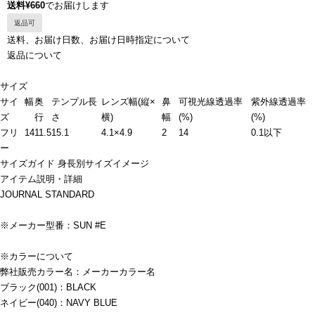
送料¥660
でお届けします
返品可
送料、お届け日数、お届け日時指定について
返品について
サイズ
サイ
幅
奥
テンプル長
レンズ幅(縦×
鼻
可視光線透過率
紫外線透過率
ズ
行
さ
横)
幅
(%)
(%)
フリ
14
11.5
15.1
4.1×4.9
2
14
0.1以下
ー
サイズガイド
身長別サイズイメージ
アイテム説明・詳細
JOURNAL STANDARD
※メーカー型番：SUN #E
※カラーについて
弊社販売カラー名：メーカーカラー名
ブラック(001)：BLACK
ネイビー(040)：NAVY BLUE