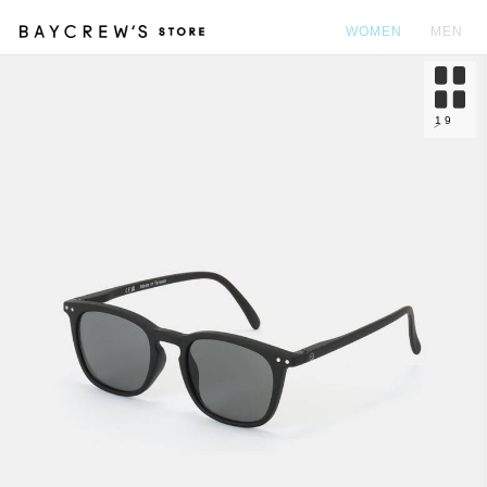
WOMEN
MEN
カ
1
9