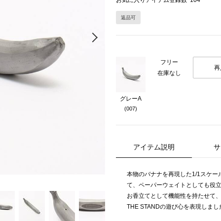
お気に入りアイテム登録数
104
返品可
Next
フリー
再
在庫なし
グレーA
(007)
アイテム説明
サ
本物のバナナを再現した1/1スケ
て、ペーパーウェイトとしても役
お香立てとして機能性を持たせて
THE STANDの遊び心を表現しま