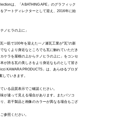
 Collectionは、「A BATHING APE」のグラフィック
をアートディレクターとして迎え、2016年に始
らテノヒラの上に」
S」は、瓦一筋で100年を迎えた一ノ瀬瓦工業が“瓦”の新
けでなくより身近なところでも瓦に触れていただき
トカケラを屋根の上からテノヒラの上に」をコンセ
日本が誇る瓦の美しさをより身近なものとして皆さ
i KAWARA PRODUCTS」は、あらゆるプロダ
提案していきます。
いている品質表示でご確認ください。
色味が違って見える場合があります。またパソコ
より、若干製品と画像のカラーが異なる場合もござ
をご参照ください。