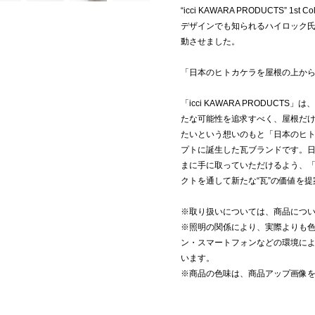
“icci KAWARA PRODUCTS” 1st
デザインでも知られるハイロック氏
動させました。
「日本のヒトカケラを屋根の上か
「icci KAWARA PRODUCT
たな可能性を追求すべく、屋根だ
たいという想いのもと「日本のヒ
プトに誕生した瓦ブランドです。
まに手に取っていただけるよう、「icc
クトを通して新たな“瓦”の価値を
※取り扱いについては、商品につ
※照明の関係により、実際よりも
ン・スマートフォンなどの環境に
います。
※商品の色味は、商品アップ画像