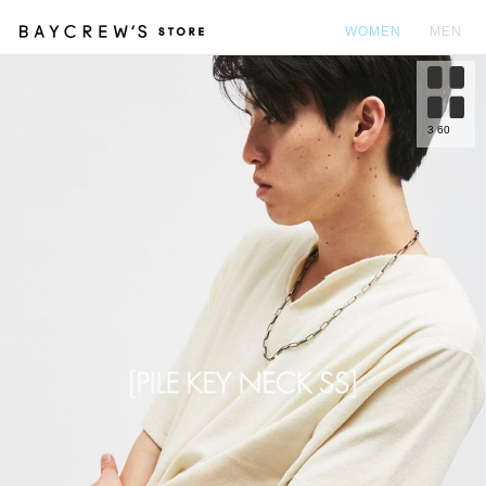
WOMEN
MEN
カ
3
60