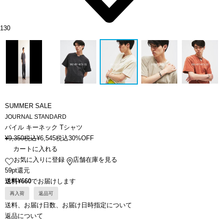
130
SUMMER SALE
JOURNAL STANDARD
パイル キーネック Tシャツ
¥
9,350
税込
¥
6,545
税込
30%OFF
カートに入れる
お気に入りに登録
店舗在庫を見る
59pt還元
送料¥660
でお届けします
再入荷
返品可
送料、お届け日数、お届け日時指定について
返品について