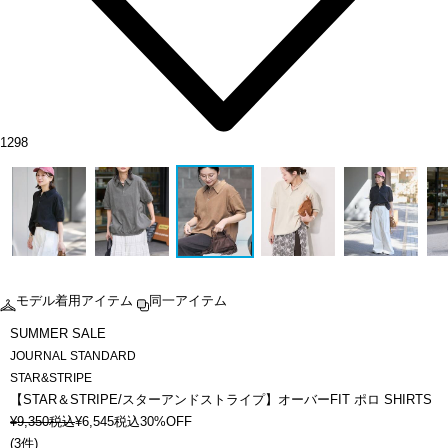
1298
モデル着用アイテム
同一アイテム
SUMMER SALE
JOURNAL STANDARD
STAR&STRIPE
【STAR＆STRIPE/スターアンドストライプ】オーバーFIT ポロ SHIRTS
¥
9,350
税込
¥
6,545
税込
30%OFF
(
3件
)