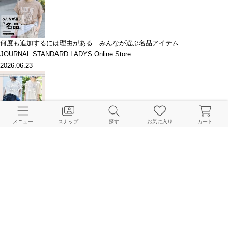
何度も追加するには理由がある｜みんなが選ぶ名品アイテム
JOURNAL STANDARD LADYS Online Store
2026.06.23
今こそ欲しい、サマになる快適アイテム|JOURNAL STANDARD
メニュー
スナップ
探す
お気に入り
カート
JOURNAL STANDARD LADYS Online Store
2026.06.19
汗・紫外線対策にも！涼しく着られる快適服
JOURNAL STANDARD LADYS Online Store
2026.05.14