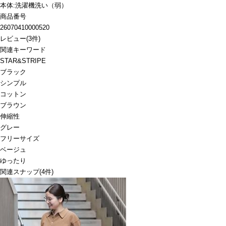
本体:洗濯機洗い（弱）
商品番号
26070410000520
レビュー
(
3
件)
関連キーワード
STAR&STRIPE
ブラック
シンプル
コットン
ブラウン
伸縮性
グレー
フリーサイズ
ベージュ
ゆったり
関連スナップ
(4件)