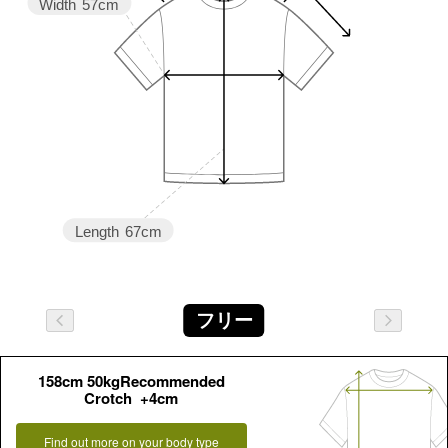
Width
57cm
Length
67cm
フリー
158cm 50kgRecommended
Crotch +4cm
Find out more on your body type