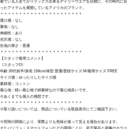
着ている人全てがリラックス出来るデイリーウエアを目標に、その時代に合
ったアイテムを展開しているアメリカのブランド。
＊＊＊＊＊＊＊＊＊＊＊＊＊＊＊＊＊＊＊＊＊＊
透け感：なし
裏地：なし
伸縮性：あり
光沢感：なし
生地の厚さ：普通
＊＊＊＊＊＊＊＊＊＊＊＊＊＊＊＊＊＊＊＊＊＊
【スタッフ着用コメント】
《スタッフO》
年齢:30代前半/身長:158cm/体型:普通/普段サイズ:M/着用サイズ:FREE
サイズ感：ゆったりしたサイズ感
素材感：コットン
着心地：軽い着心地で綿素材なので着心地良いです。
※あくまでも個人の感想です。
＊＊＊＊＊＊＊＊＊＊＊＊＊＊＊＊＊＊＊＊＊＊
※取り扱いについては、商品についている取扱表示にてご確認下さい。
※照明の関係により、実際よりも色味が違って見える場合があります。
またパソコン・スマートフォンなどの環境により、若干製品と画像のカラー