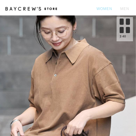
WOMEN
MEN
カ
3
40