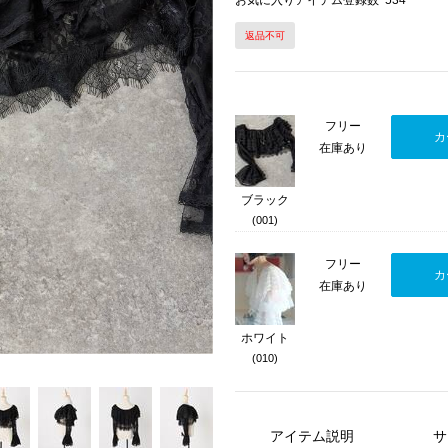
お気に入りアイテム登録数
534
返品不可
Next
フリー
カ
在庫あり
ブラック
(001)
フリー
カ
在庫あり
ホワイト
(010)
アイテム説明
サ