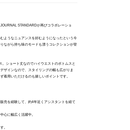
URNAL STANDARDが再びコラボレーショ
染むようなニュアンスを好むようになったという今
ありながら持ち味のモードも漂うコレクションが登
ス。ショート丈なのでハイウエストのボトムスと
るデザインなので、スタイリングの幅も広がりま
わず着用いただけるのも嬉しいポイントです。
販売を経験して、約4年近くアシスタントを経て
を中心に幅広く活躍中。
ます。