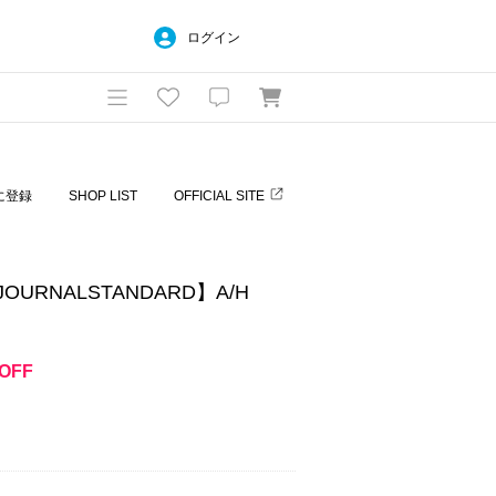
ログイン
に登録
SHOP LIST
OFFICIAL SITE
×JOURNALSTANDARD】A/H
OFF