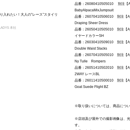
品番：26080410505010 別注【Ay
BabyAlpacaMixJumpsuit
り入れたい！大人の”レース”スタイリ
品番：26070410506010 別注【Ay
Draping Sheer Dress
LADYS 本社
品番：26050410505010 別注【Ay
イヤードカラーSH
品番：26030410509010 別注【Ay
Double Waist Slacks
品番：26070410505010 別注【Ay
Ny Tulle Rompers
品番：26051410502010 別注【Ay
2WAY レースBL
品番：26011410500010 別注【Ay
Goat Suede Flight BZ
※取り扱いについては、商品につ
※店頭及び屋外での撮影画像は、
す。