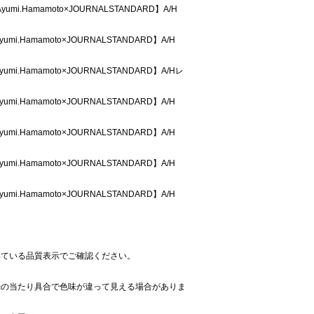
umi.Hamamoto×JOURNALSTANDARD】A/H
umi.Hamamoto×JOURNALSTANDARD】A/H
umi.Hamamoto×JOURNALSTANDARD】A/Hレ
umi.Hamamoto×JOURNALSTANDARD】A/H
umi.Hamamoto×JOURNALSTANDARD】A/H
umi.Hamamoto×JOURNALSTANDARD】A/H
umi.Hamamoto×JOURNALSTANDARD】A/H
いている品質表示でご確認ください。
光の当たり具合で色味が違って見える場合がありま