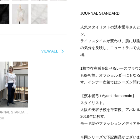
JOURNAL STANDARD
人気スタイリストの濱本愛弓さんとJO
ン。
ライフスタイルが変わり、肌に馴
の気分を反映し、ニュートラルで
VIEW ALL
場。
1枚で存在感を出せるレースブラウ
も好相性。オフショルダーにもな
す。インナー次第ではシーズン問
【濱本愛弓 / Ayumi Hamamoto】
スタイリスト。
大阪の美容学校を卒業後、アパレル
JOURNAL STANDARD LADYS
2018年に独立。
cm
モード誌やファッションメディア
※同シリーズで下記商品がござい