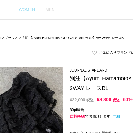
WOMEN
MEN
ツ／ブラウス
別注【Ayumi.Hamamoto×JOURNALSTANDARD】A/H 2WAY レースBL
お気に入りブランド
JOURNAL STANDARD
別注【Ayumi.Hamamoto
2WAY レースBL
¥
8,800
60%
¥
22,000
税込
税込
80pt還元
送料¥660
でお届けします
詳細