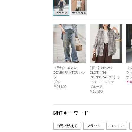
ブラック
ナチュラル
《予約》10.7OZ
別注【LANCER
《
DENIM PAINTER パン
CLOTHING
ラ
ツ
CORPORATION】オ
ブ
ブルー
ーバーFITシャツ
￥10
￥41,800
ブルー A
￥16,500
関連キーワード
自宅で洗える
ブラック
コットン