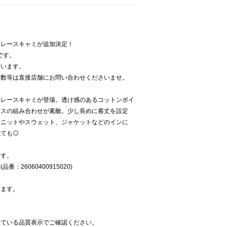
ュレースキャミが追加決定！
加です。
ざいます。
庫数等は直接店舗にお問い合わせくださいませ。
、レースキャミが登場。透け感のあるコットンボイ
ースの組み合わせが素敵。少し長めに着丈を設定
。ニットやスウェット、ジャケットなどのインに
ねても◎
ます。
26060400915020)
ります。
いている品質表示でご確認ください。