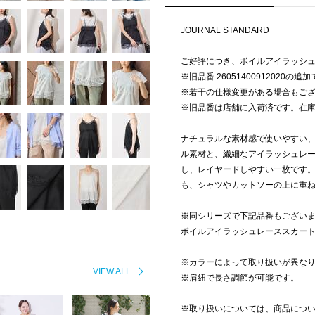
JOURNAL STANDARD
ご好評につき、ボイルアイラッシ
※旧品番:26051400912020の追
※若干の仕様変更がある場合もご
※旧品番は店舗に入荷済です。在
ナチュラルな素材感で使いやすい
ル素材と、繊細なアイラッシュレ
し、レイヤードしやすい一枚です
も、シャツやカットソーの上に重
※同シリーズで下記品番もござい
ボイルアイラッシュレーススカート(品番：
※カラーによって取り扱いが異な
VIEW ALL
※肩紐で長さ調節が可能です。
※取り扱いについては、商品につ