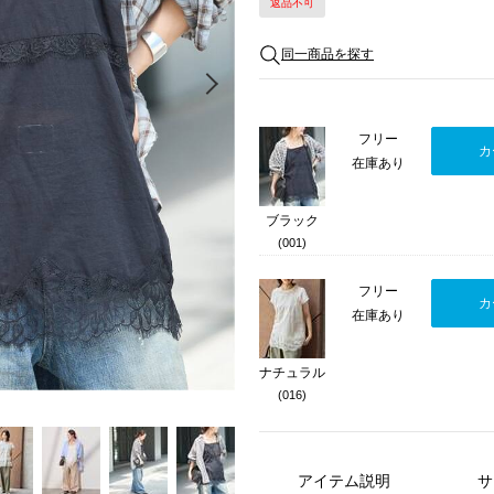
返品不可
同一商品を探す
Next
フリー
カ
在庫あり
ブラック
(001)
フリー
カ
在庫あり
ナチュラル
(016)
アイテム説明
サ