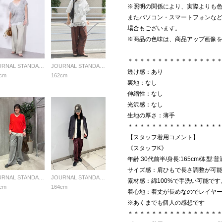
※照明の関係により、実際よりも
またパソコン・スマートフォンな
場合もございます。
※商品の色味は、商品アップ画像
＊＊＊＊＊＊＊＊＊＊＊＊＊＊＊
JOURNAL STANDARD LADYS
JOURNAL STANDARD LADYS
透け感：あり
cm
162cm
裏地：なし
伸縮性：なし
光沢感：なし
生地の厚さ：薄手
＊＊＊＊＊＊＊＊＊＊＊＊＊＊＊
【スタッフ着用コメント】
《スタッフK》
年齢:30代前半/身長:165cm/体型
サイズ感：肩ひもで長さ調整が可
JOURNAL STANDARD LADYS
JOURNAL STANDARD LADYS
素材感：綿100%で手洗い可能です
cm
164cm
着心地：着丈が長めなのでレイヤ
※あくまでも個人の感想です
＊＊＊＊＊＊＊＊＊＊＊＊＊＊＊