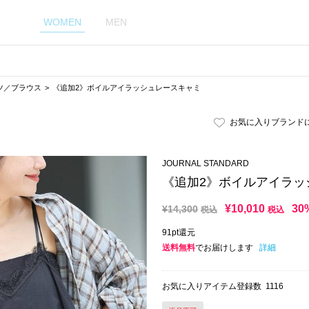
WOMEN
MEN
ツ／ブラウス
《追加2》ボイルアイラッシュレースキャミ
お気に入りブランド
JOURNAL STANDARD
《追加2》ボイルアイラッ
¥
10,010
30
¥
14,300
税込
税込
91pt還元
送料無料
でお届けします
詳細
お気に入りアイテム登録数
1116