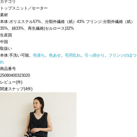
カテゴリ
トップス
ニット／セーター
素材
本体:ポリエステル57%、分類外繊維（紙）43% フリンジ:分類外繊維（紙）
35%、綿33%、再生繊維(セルロース)32%
生産国
中国
取扱い
本体:手洗い可能、
色落ち
、
色あせ
、
毛羽乱れ
、
引っ掛かり
、
フリンジのほつ
れ
商品番号
25080400323020
レビュー
(
件)
関連スナップ
(4件)