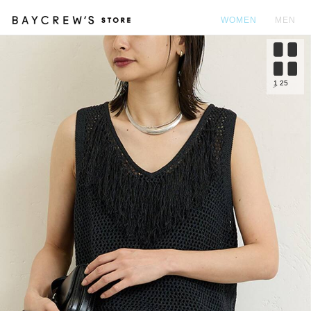
WOMEN
MEN
カ
1
25