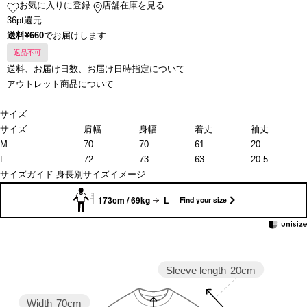
お気に入りに登録
店舗在庫を見る
36pt還元
送料¥660
でお届けします
返品不可
送料、お届け日数、お届け日時指定について
アウトレット商品について
サイズ
サイズ
肩幅
身幅
着丈
袖丈
M
70
70
61
20
L
72
73
63
20.5
サイズガイド
身長別サイズイメージ
173cm / 69kg
L
Find your size
Sleeve length
20cm
Width
70cm