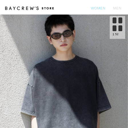
WOMEN
MEN
カ
1
52