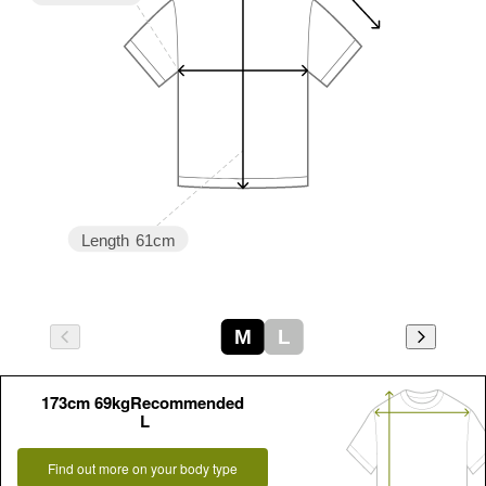
Length
61cm
M
L
173cm 69kgRecommended
L
Find out more on your body type