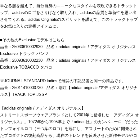
単なる服を超えて、自分自身のユニークなスタイルを表現できるトラックト
ップ。adidasのロゴをさりげなく取り入れ、adidasの品質と革新性を思い出
させてくれる。adidas Originalsのスピリットを讃えて、このトラックトップ
をお気に入りの定番アイテムに。
■その他のExclusiveモデルはこちら
品番：25030610002930 品名：adidas originals / アディダス オリジナルス
Exclusive トラック パンツ
品番：25093610002230 品名：adidas originals / アディダス オリジナルス
Exclusive TOBACCO タバコ
※JOURNAL STANDARD ladiesで展開の下記品番と同一の商品です。
品番：25011410000730 品名：別注【adidas originals/アディダス オリジナ
ルス】TRACK TOP JSSP
【adidas originals / アディダス オリジナルス】
ストリートスポーツウエアブランドとして2001年に登場した「アディダス オ
リジナルス」。1972年から1995年まで「adidas社」のカンパニーロゴだった
トレフォイルロゴ（三つ葉のロゴ）を冠にし、アスリートのために開発され
たプロダクトの復刻商品から、現在のトレンドを反映させた新作モデルやコ