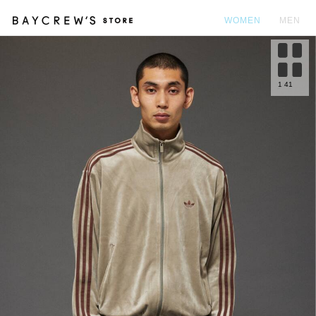
WOMEN
MEN
カ
1
41