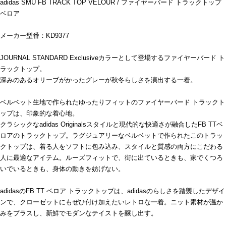
adidas SMU FB TRACK TOP VELOUR / ファイヤーバード トラックトップ
ベロア
メーカー型番：KD9377
JOURNAL STANDARD Exclusiveカラーとして登場するファイヤーバード ト
ラックトップ。
深みのあるオリーブがかったグレーが秋冬らしさを演出する一着。
ベルベット生地で作られたゆったりフィットのファイヤーバード トラックト
ップは、印象的な着心地。
クラシックなadidas Originalsスタイルと現代的な快適さが融合したFB TTベ
ロアのトラックトップ。ラグジュアリーなベルベットで作られたこのトラッ
クトップは、着る人をソフトに包み込み、スタイルと質感の両方にこだわる
人に最適なアイテム。ルーズフィットで、街に出ているときも、家でくつろ
いでいるときも、身体の動きを妨げない。
adidasのFB TT ベロア トラックトップは、adidasのらしさを踏襲したデザイ
ンで、クローゼットにもぜひ付け加えたいレトロな一着。ニット素材が温か
みをプラスし、新鮮でモダンなテイストを醸し出す。