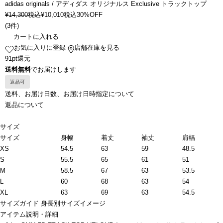
adidas originals / アディダス オリジナルス Exclusive トラックトップ
¥
14,300
税込
¥
10,010
税込
30%OFF
(
3件
)
カートに入れる
お気に入りに登録
店舗在庫を見る
91pt還元
送料無料
でお届けします
返品可
送料、お届け日数、お届け日時指定について
返品について
サイズ
サイズ
身幅
着丈
袖丈
肩幅
XS
54.5
63
59
48.5
S
55.5
65
61
51
M
58.5
67
63
53.5
L
60
68
63
54
XL
63
69
63
54.5
サイズガイド
身長別サイズイメージ
アイテム説明・詳細